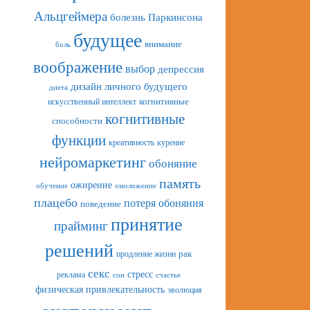
Альцгеймера
болезнь Паркинсона
будущее
внимание
боль
воображение
выбор
депрессия
дизайн личного будущего
диета
искусственный интеллект
когнитивные
когнитивные
способности
функции
креативность
курение
нейромаркетинг
обоняние
память
ожирение
обучение
омоложение
плацебо
потеря обоняния
поведение
принятие
прайминг
решений
рак
продление жизни
секс
стресс
реклама
сон
счастье
физическая привлекательность
эволюция