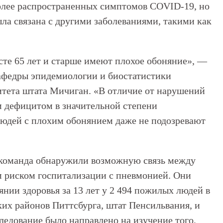
олее распространенных симптомов COVID-19, но
ыла связана с другими заболеваниями, такими как
сте 65 лет и старше имеют плохое обоняние», —
кафедры эпидемиологии и биостатистики
тета штата Мичиган. «В отличие от нарушений
м дефицитом в значительной степени
 людей с плохим обонянием даже не подозревают
о команда обнаружили возможную связь между
риском госпитализации с пневмонией. Они
нии здоровья за 13 лет у 2 494 пожилых людей в
ских районов Питтсбурга, штат Пенсильвания, и
ледование было направлено на изучение того,