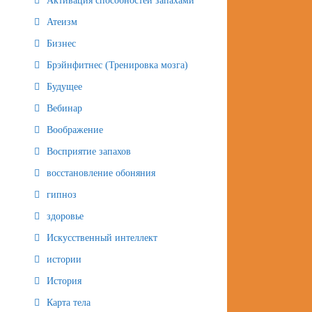
Активация способностей запахами
Атеизм
Бизнес
Брэйнфитнес (Тренировка мозга)
Будущее
Вебинар
Воображение
Восприятие запахов
восстановление обоняния
гипноз
здоровье
Искусственный интеллект
истории
История
Карта тела