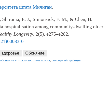
ерситета штата Мичиган
.
M., Shiroma, E. J., Simonsick, E. M., & Chen, H.
ia hospitalisation among community-dwelling older
ealthy Longevity
, 2(5), e275–e282.
8(21)00083-0
здоровье
Обоняние
обоняние у пожилых
,
пневмония
,
сенсорный дефицит