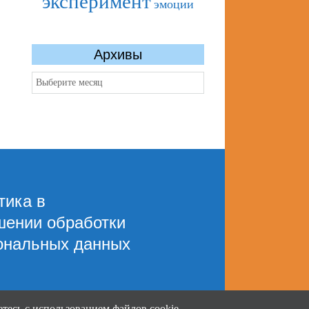
эксперимент
эмоции
Архивы
Архивы
тика в
шении обработки
ональных данных
тесь с использованием файлов cookie