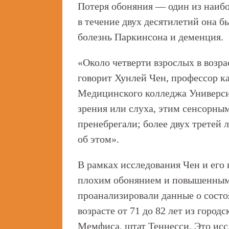
Потеря обоняния — один из наиб
в течение двух десятилетий она б
болезнь Паркинсона и деменция.
«Около четверти взрослых в возра
говорит Хунлей Чен, профессор 
Медицинского колледжа Универси
зрения или слуха, этим сенсорны
пренебрегали; более двух третей
об этом».
В рамках исследования Чен и ег
плохим обонянием и повышенным 
проанализировали данные о состоя
возрасте от 71 до 82 лет из город
Мемфиса, штат Теннесси. Это исс