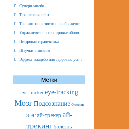
Суперплацебо
Технология веры
Тренинг по развитию воображения
Упражнения по тренировке обоняния
Цифровая терапевтика
Штучки с мозгом
Эффект плацебо для здоровья, успеха и отношений
Метки
eye-tracking
eye-tracker
Мозг
Подсознание
Старение
ай-
ай-трекер
ЭЭГ
трекинг
болезнь