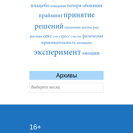
плацебо
потеря обоняния
поведение
принятие
прайминг
решений
рак
продление жизни
секс
стресс
физическая
реклама
сон
счастье
привлекательность
эволюция
эксперимент
эмоции
Архивы
Архивы
16+