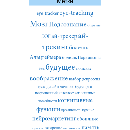
Метки
eye-tracking
eye-tracker
Мозг
Подсознание
Старение
ай-
ай-трекер
ЭЭГ
трекинг
болезнь
Альцгеймера
болезнь Паркинсона
будущее
внимание
боль
воображение
выбор
депрессия
дизайн личного будущего
диета
искусственный интеллект
когнитивные
когнитивные
способности
функции
креативность
курение
нейромаркетинг
обоняние
память
ожирение
обучение
омоложение