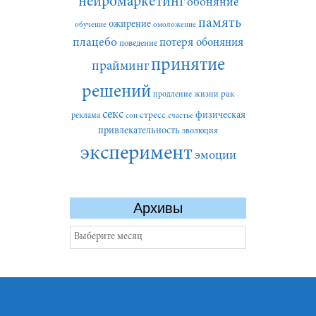
нейромаркетинг
обоняние
память
ожирение
обучение
омоложение
плацебо
потеря обоняния
поведение
принятие
прайминг
решений
рак
продление жизни
секс
стресс
физическая
реклама
сон
счастье
привлекательность
эволюция
эксперимент
эмоции
Архивы
Архивы