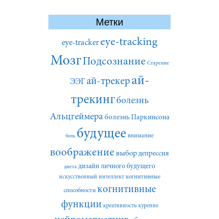
Метки
eye-tracking
eye-tracker
Мозг
Подсознание
Старение
ай-
ай-трекер
ЭЭГ
трекинг
болезнь
Альцгеймера
болезнь Паркинсона
будущее
внимание
боль
воображение
выбор
депрессия
дизайн личного будущего
диета
искусственный интеллект
когнитивные
когнитивные
способности
функции
креативность
курение