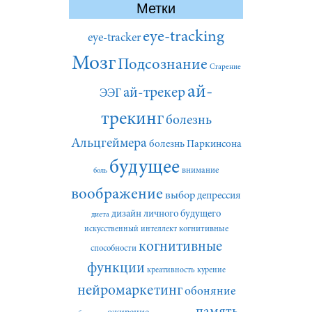
Метки
eye-tracking
eye-tracker
Мозг
Подсознание
Старение
ай-
ай-трекер
ЭЭГ
трекинг
болезнь
Альцгеймера
болезнь Паркинсона
будущее
внимание
боль
воображение
выбор
депрессия
дизайн личного будущего
диета
искусственный интеллект
когнитивные
когнитивные
способности
функции
креативность
курение
нейромаркетинг
обоняние