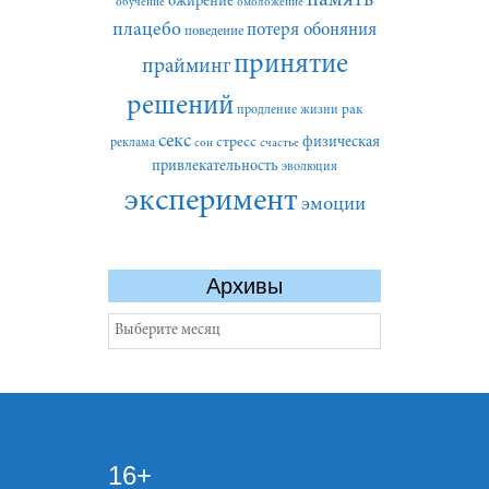
память
ожирение
обучение
омоложение
плацебо
потеря обоняния
поведение
принятие
прайминг
решений
рак
продление жизни
секс
стресс
физическая
реклама
сон
счастье
привлекательность
эволюция
эксперимент
эмоции
Архивы
Архивы
16+