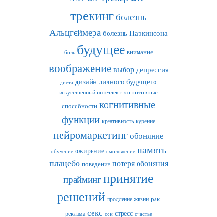
трекинг
болезнь
Альцгеймера
болезнь Паркинсона
будущее
внимание
боль
воображение
выбор
депрессия
дизайн личного будущего
диета
искусственный интеллект
когнитивные
когнитивные
способности
функции
креативность
курение
нейромаркетинг
обоняние
память
ожирение
обучение
омоложение
плацебо
потеря обоняния
поведение
принятие
прайминг
решений
рак
продление жизни
секс
стресс
реклама
сон
счастье