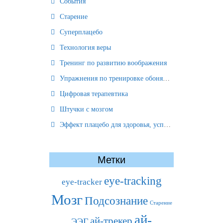
События
Старение
Суперплацебо
Технология веры
Тренинг по развитию воображения
Упражнения по тренировке обоняния
Цифровая терапевтика
Штучки с мозгом
Эффект плацебо для здоровья, успеха и отношений
Метки
eye-tracking
eye-tracker
Мозг
Подсознание
Старение
ай-
ай-трекер
ЭЭГ