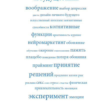
воображение
выбор
депрессия
дизайн личного будущего
диета
искусственный интеллект
когнитивные
когнитивные
способности
функции
креативность
курение
нейромаркетинг
обоняние
память
ожирение
обучение
омоложение
плацебо
потеря обоняния
поведение
принятие
прайминг
решений
рак
продление жизни
секс
стресс
физическая
реклама
сон
счастье
привлекательность
эволюция
эксперимент
эмоции