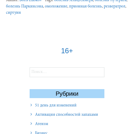
Author:
Boris Zubkov
Tags:
болезнь Альцгеймера
,
болезнь Лу Герига
,
болезнь Паркинсона
,
омоложение
,
прионная болезнь
,
резвератрол
,
сиртуин
16+
Найти:
Рубрики
51 день для изменений
Активация способностей запахами
Атеизм
Бизнес