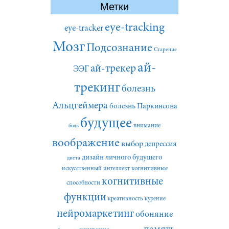
Метки
eye-tracking
eye-tracker
Мозг
Подсознание
Старение
ай-
ай-трекер
ЭЭГ
трекинг
болезнь
Альцгеймера
болезнь Паркинсона
будущее
внимание
боль
воображение
выбор
депрессия
дизайн личного будущего
диета
искусственный интеллект
когнитивные
когнитивные
способности
функции
креативность
курение
нейромаркетинг
обоняние