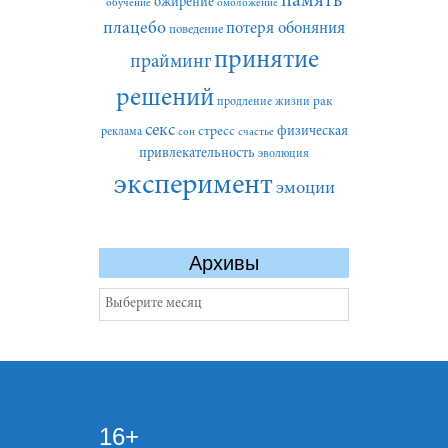
память
ожирение
обучение
омоложение
плацебо
потеря обоняния
поведение
принятие
прайминг
решений
рак
продление жизни
секс
стресс
физическая
реклама
сон
счастье
привлекательность
эволюция
эксперимент
эмоции
Архивы
Архивы
16+