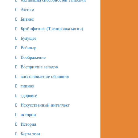
Активация способностей запахами
Атеизм
Бизнес
Брэйнфитнес (Тренировка мозга)
Будущее
Вебинар
Воображение
Восприятие запахов
восстановление обоняния
гипноз
здоровье
Искусственный интеллект
истории
История
Карта тела