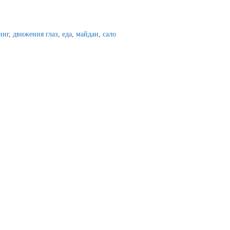
инг
,
движения глаз
,
еда
,
майдан
,
сало