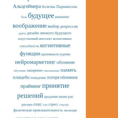
Альцгеймера
болезнь Паркинсона
будущее
внимание
боль
воображение
выбор
депрессия
дизайн личного будущего
диета
искусственный интеллект
когнитивные
когнитивные
способности
функции
креативность
курение
нейромаркетинг
обоняние
память
ожирение
обучение
омоложение
плацебо
потеря обоняния
поведение
принятие
прайминг
решений
рак
продление жизни
секс
стресс
реклама
сон
счастье
физическая привлекательность
эволюция