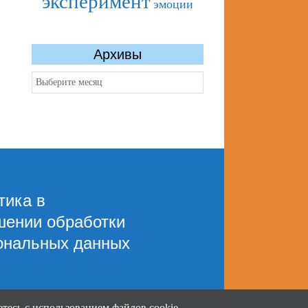
эксперимент
эмоции
Архивы
Архивы
тика в
шении обработки
ональных данных
тесь с использованием файлов cookie