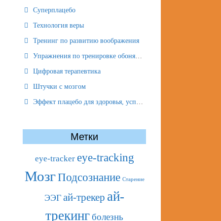
Суперплацебо
Технология веры
Тренинг по развитию воображения
Упражнения по тренировке обоняния
Цифровая терапевтика
Штучки с мозгом
Эффект плацебо для здоровья, успеха и отношений
Метки
eye-tracking
eye-tracker
Мозг
Подсознание
Старение
ай-
ай-трекер
ЭЭГ
трекинг
болезнь