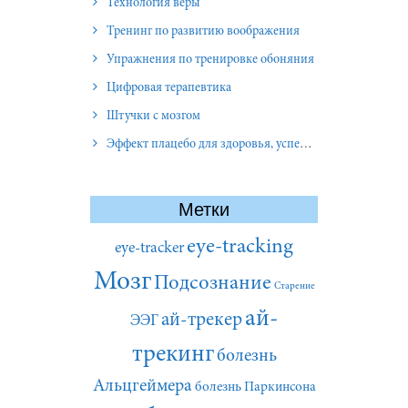
Технология веры
Тренинг по развитию воображения
Упражнения по тренировке обоняния
Цифровая терапевтика
Штучки с мозгом
Эффект плацебо для здоровья, успеха и отношений
Метки
eye-tracking
eye-tracker
Мозг
Подсознание
Старение
ай-
ай-трекер
ЭЭГ
трекинг
болезнь
Альцгеймера
болезнь Паркинсона