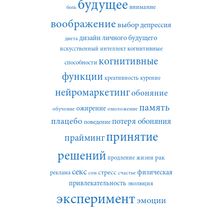
будущее
внимание
боль
воображение
выбор
депрессия
дизайн личного будущего
диета
искусственный интеллект
когнитивные
когнитивные
способности
функции
креативность
курение
нейромаркетинг
обоняние
память
ожирение
обучение
омоложение
плацебо
потеря обоняния
поведение
принятие
прайминг
решений
рак
продление жизни
секс
стресс
физическая
реклама
сон
счастье
привлекательность
эволюция
эксперимент
эмоции