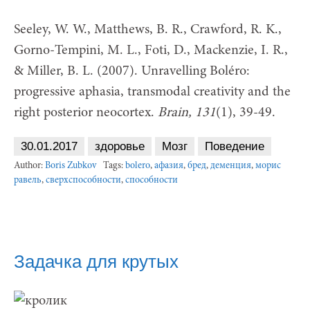
Seeley, W. W., Matthews, B. R., Crawford, R. K.,
Gorno-Tempini, M. L., Foti, D., Mackenzie, I. R.,
& Miller, B. L. (2007). Unravelling Boléro:
progressive aphasia, transmodal creativity and the
right posterior neocortex.
Brain, 131
(1), 39-49.
30.01.2017
здоровье
Мозг
Поведение
Author:
Boris Zubkov
Tags:
bolero
,
афазия
,
бред
,
деменция
,
морис
равель
,
сверхспособности
,
способности
Задачка для крутых