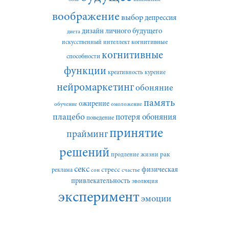
воображение
выбор
депрессия
дизайн личного будущего
диета
искусственный интеллект
когнитивные
когнитивные
способности
функции
креативность
курение
нейромаркетинг
обоняние
память
ожирение
обучение
омоложение
плацебо
потеря обоняния
поведение
принятие
прайминг
решений
рак
продление жизни
секс
стресс
физическая
реклама
сон
счастье
привлекательность
эволюция
эксперимент
эмоции