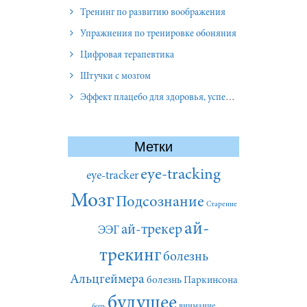
Тренинг по развитию воображения
Упражнения по тренировке обоняния
Цифровая терапевтика
Штучки с мозгом
Эффект плацебо для здоровья, успеха и отношений
Метки
eye-tracking
eye-tracker
Мозг
Подсознание
Старение
ай-
ай-трекер
ЭЭГ
трекинг
болезнь
Альцгеймера
болезнь Паркинсона
будущее
внимание
боль