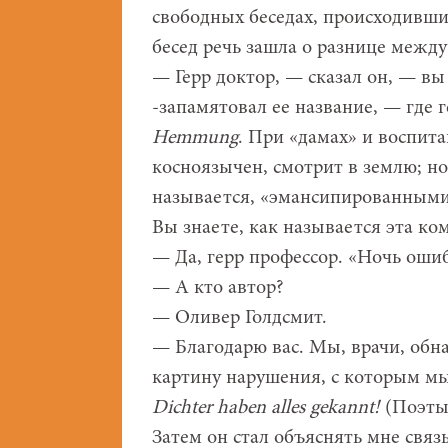
свободных беседах, происходивших
бесед речь зашла о разнице межд
— Герр доктор, — сказал он, — в
-запамятовал ее название, — гд
Hemmung
. При «дамах» и воспит
косноязычен, смотрит в землю; но
называется, «эмансипированными
Вы знаете, как называется эта ко
— Да, герр профессор. «Ночь оши
— А кто автор?
— Оливер Голдсмит.
— Благодарю вас. Мы, врачи, обн
картину нарушения, с которым мы
Dichter haben alles gekannt!
(Поэты 
Затем он стал объяснять мне свя