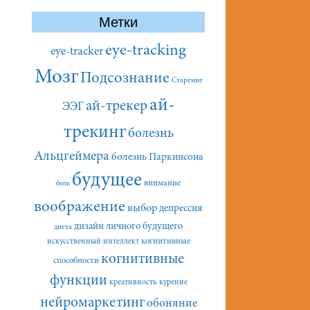
Метки
eye-tracking
eye-tracker
Мозг
Подсознание
Старение
ай-
ай-трекер
ЭЭГ
трекинг
болезнь
Альцгеймера
болезнь Паркинсона
будущее
внимание
боль
воображение
выбор
депрессия
дизайн личного будущего
диета
искусственный интеллект
когнитивные
когнитивные
способности
функции
креативность
курение
нейромаркетинг
обоняние