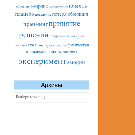
память
ожирение
обучение
омоложение
плацебо
потеря обоняния
поведение
принятие
прайминг
решений
рак
продление жизни
секс
стресс
физическая
реклама
сон
счастье
привлекательность
эволюция
эксперимент
эмоции
Архивы
Архивы