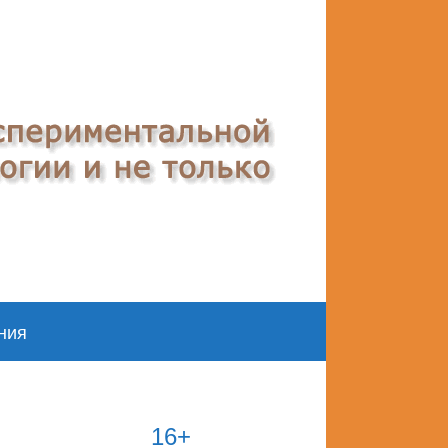
ния
16+