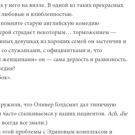
 у него на вилле. В одной из таких прекрасных
у любовью и влюбленностью.
ы помните старую английскую комедию
е герой страдает некоторым… торможением —
анных девушках из хороших семей он застенчив и
 со служанками, с официантками и, что
 женщинами» он — сама дерзость и развязность.
медия?
бок».
аружили, что Оливер Голдсмит дал типичную
 часто сталкиваемся у наших пациентов.
Ach, die
всегда все знали.)
зь этой проблемы с Эдиповым комплексом и