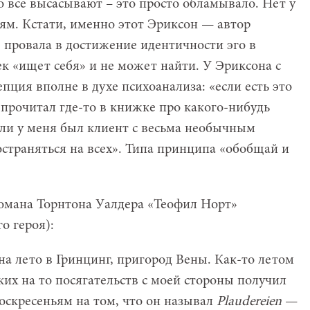
то все высасывают – это просто обламывало. Нет у
ям. Кстати, именно этот Эриксон — автор
 провала в достижение идентичности эго в
к «ищет себя» и не может найти. У Эриксона с
пция вполне в духе психоанализа: «если есть это
я прочитал где-то в книжке про какого-нибудь
или у меня был клиент с весьма необычным
остраняться на всех». Типа принципа «обобщай и
омана Торнтона Уалдера «Теофил Норт»
о героя):
а лето в Гринцинг, пригород Вены. Как-то летом
яких на то посягательств с моей стороны получил
оскресеньям на том, что он называл
Plaudereien
—