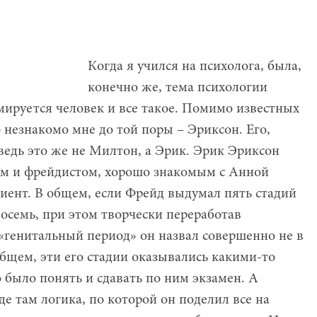
Когда я учился на психолога, была,
конечно же, тема психологии
мируется человек и все такое. Помимо известных
 незнакомо мне до той поры – Эриксон. Его,
– ведь это же не Милтон, а Эрик. Эрик Эриксон
ком и фрейдистом, хорошо знакомым с Анной
клиент. В общем, если Фрейд выдумал пять стадий
восемь, при этом творчески переработав
 «генитальный период» он назвал совершенно не в
общем, эти его стадии оказывались какими-то
было понять и сдавать по ним экзамен. А
где там логика, по которой он поделил все на