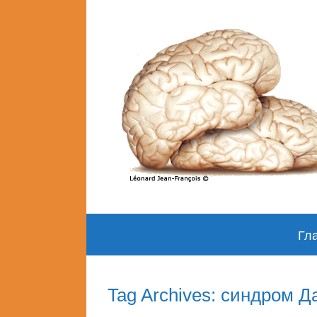
Skip
Гл
to
content
Tag Archives: синдром Д