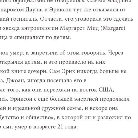
одного официально не говорилось. Самый младший
синдромом Дауна, и Эриксон тут же отказался от
кий госпиталь. Отчасти, его уговорила это сделать
и звезда антропологии Маргарет Мид (Margaret
ца и специалист по детям.
нок умер, и запретили об этом говорить. Через
 открылся детям, и это произвело на них
ской книге дочери. Сам Эрик никогда больше не
на, Джоан, иногда посещала его в
ле того, как они переехали на восток США,
лись. Эриксон с ещё большей энергией продолжил
ей и идеальной дружной семье, и вскоре она
Детство и общество», в которой он и разложил по
 сын умер в возрасте 21 года.