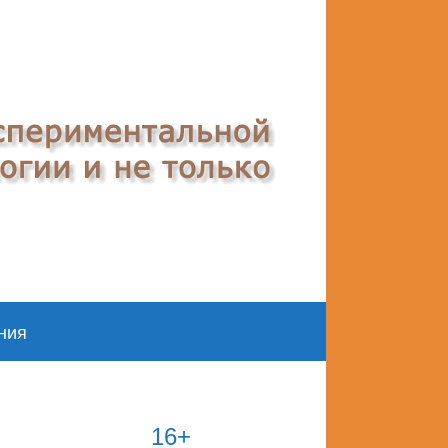
ния
16+