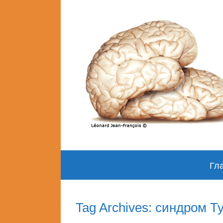
Skip
Гл
to
content
Tag Archives: синдром Т