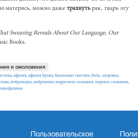
но
матерясь, можно даже
трахнуть
рак,
тварь эту
hat Swearing Reveals About Our Language, Our
sic Books.
ения и омоложения
истема
,
афазия
,
афазия Брока
,
базальные ганглии
,
боль
,
здоровье
,
слова
,
нейронаука
,
нейронные корреляты сознания
,
перенос сознания
,
энкефалины
Пользовательское
Поли