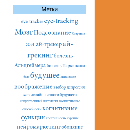
Метки
eye-tracking
eye-tracker
Мозг
Подсознание
Старение
ай-
ай-трекер
ЭЭГ
трекинг
болезнь
Альцгеймера
болезнь Паркинсона
будущее
внимание
боль
воображение
выбор
депрессия
дизайн личного будущего
диета
искусственный интеллект
когнитивные
когнитивные
способности
функции
креативность
курение
нейромаркетинг
обоняние