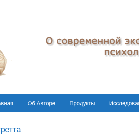
авная
Об Авторе
Продукты
Исследова
уретта