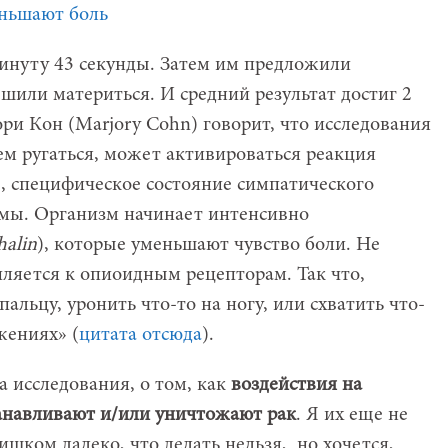
инуту 43 секунды. Затем им предложили
ешили материться. И средний результат достиг 2
ри Кон (Marjory Cohn) говорит, что исследования
ем ругаться, может активироваться реакция
), специфическое состояние симпатического
емы. Организм начинает интенсивно
halin
), которые уменьшают чувство боли. Не
ляется к опиоидным рецепторам. Так что,
альцу, уронить что-то на ногу, или схватить что-
жениях» (
цитата отсюда
).
а исследования, о том, как
воздействия на
анавливают и/или уничтожают рак
. Я их еще не
ишком далеко, что делать нельзя, но хочется,