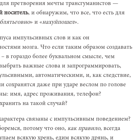
 для претворения мечты трансгуманистов —
й носитель
, и обнаружим, что все, что есть для
аблятьговно
» и «
нахуйпошел
».
пуса импульсивных слов и как он
остями мозга. Что если таким образом создавать
– в гораздо более буквальном смысле, чем
выбрать важные слова и запрограммировать,
пульсивными, автоматическими, и, как следствие,
ни сохранятся даже при ударе веслом по голове
жны: имя, адрес проживания, телефон?
хранить на такой случай?
характера связаны с импульсивным поведением?
боремся, потому что оно,
как правило
, всегда
паем всякую хрень, едим всякую дрянь, и