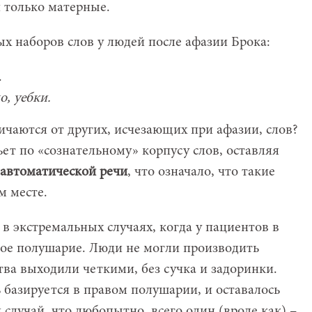
и только матерные.
ых наборов слов у людей после афазии Брока:
.
о, уебки.
личаются от других, исчезающих при афазии, слов?
ьет по «сознательному» корпусу слов, оставляя
автоматической речи
, что означало, что такие
м месте.
 в экстремальных случаях, когда у пациентов в
евое полушарие. Люди не могли производить
тва выходили четкими, без сучка и задоринки.
 базируется в правом полушарии, и оставалось
 случай, что любопытно, всего один (вроде как) –