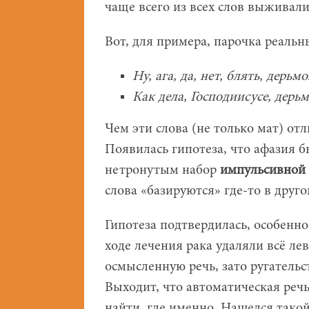
чаще всего из всех слов выживал
Вот, для примера, парочка реальн
Ну, ага, да, нет, блять, дерьмо
Как дела, Господиисусе, дерьм
Чем эти слова (не только мат) от
Появилась гипотеза, что афазия б
нетронутым набор
импульсивной 
слова «базируются» где-то в друго
Гипотеза подтвердилась, особенно
ходе лечения рака удаляли всё л
осмысленную речь, зато ругательс
Выходит, что автоматическая речь
найти, где именно. Нашелся такой