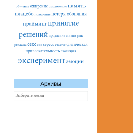
память
ожирение
обучение
омоложение
плацебо
потеря обоняния
поведение
принятие
прайминг
решений
рак
продление жизни
секс
стресс
физическая
реклама
сон
счастье
привлекательность
эволюция
эксперимент
эмоции
Архивы
Архивы