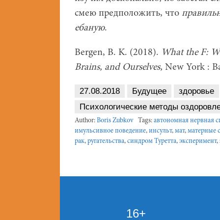
смею предположить, что
правиль
ебаную
.
Bergen, B. K. (2018).
What the F: W
Brains, and Ourselves,
New York : Ba
27.08.2018
Будущее
здоровье
Психологические методы оздоровл
Author:
Boris Zubkov
Tags:
автономная нервная с
имульсивное поведение
,
инсульт
,
мат
,
матерные 
рак
,
ругательства
,
синдром Туретта
,
эксперимент
,
16+