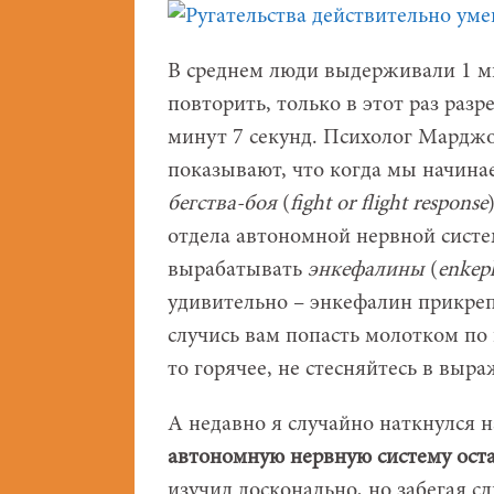
В среднем люди выдерживали 1 м
повторить, только в этот раз разр
минут 7 секунд. Психолог Марджо
показывают, что когда мы начина
бегства-боя
(
fight or flight response
отдела автономной нервной сист
вырабатывать
энкефалины
(
е
nkep
удивительно – энкефалин прикреп
случись вам попасть молотком по п
то горячее, не стесняйтесь в выра
А недавно я случайно наткнулся н
автономную нервную систему ост
изучил досконально, но забегая сл