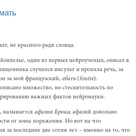
мать
ат, не красного ради словца.
Монпелье, один из первых нейроученых, описал в
священника случился инсульт и пропала речь, за
он за мой французский,
ебать
(
foutre
).
 описано множество, но стеснительность по
орированию важных фактов нейронауки.
м, называется
афазия Брока
; афазий довольно
сти от зоны поражения. Но вот на что
 за последние две сотни лет – именно на то, что