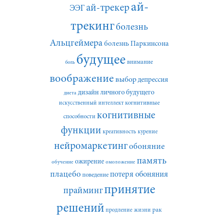
ай-
ай-трекер
ЭЭГ
трекинг
болезнь
Альцгеймера
болезнь Паркинсона
будущее
внимание
боль
воображение
выбор
депрессия
дизайн личного будущего
диета
искусственный интеллект
когнитивные
когнитивные
способности
функции
креативность
курение
нейромаркетинг
обоняние
память
ожирение
обучение
омоложение
плацебо
потеря обоняния
поведение
принятие
прайминг
решений
рак
продление жизни