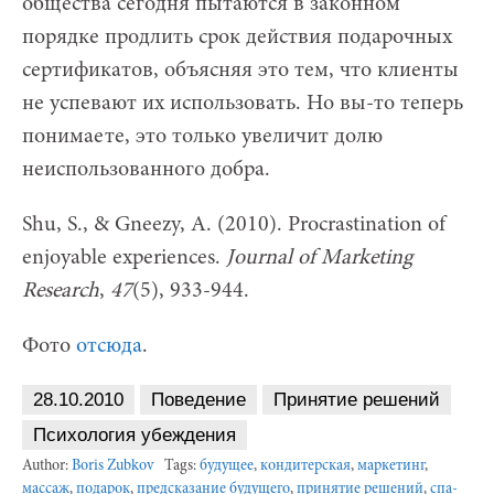
общества сегодня пытаются в законном
порядке продлить срок действия подарочных
сертификатов, объясняя это тем, что клиенты
не успевают их использовать. Но вы-то теперь
понимаете, это только увеличит долю
неиспользованного добра.
Shu, S., & Gneezy, A. (2010). Procrastination of
enjoyable experiences.
Journal of Marketing
Research
,
47
(5), 933-944.
Фото
отсюда
.
28.10.2010
Поведение
Принятие решений
Психология убеждения
Author:
Boris Zubkov
Tags:
будущее
,
кондитерская
,
маркетинг
,
массаж
,
подарок
,
предсказание будущего
,
принятие решений
,
спа-