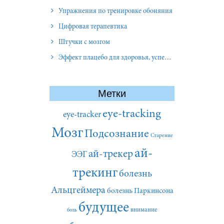
Упражнения по тренировке обоняния
Цифровая терапевтика
Штучки с мозгом
Эффект плацебо для здоровья, успеха и отношений
Метки
eye-tracking
eye-tracker
Мозг
Подсознание
Старение
ай-
ай-трекер
ЭЭГ
трекинг
болезнь
Альцгеймера
болезнь Паркинсона
будущее
внимание
боль