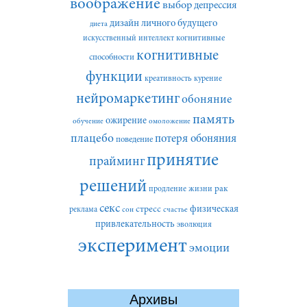
воображение
выбор
депрессия
дизайн личного будущего
диета
искусственный интеллект
когнитивные
когнитивные
способности
функции
креативность
курение
нейромаркетинг
обоняние
память
ожирение
обучение
омоложение
плацебо
потеря обоняния
поведение
принятие
прайминг
решений
рак
продление жизни
секс
стресс
физическая
реклама
сон
счастье
привлекательность
эволюция
эксперимент
эмоции
Архивы