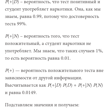
P
(+|
D
) – вероятность, что тест позитивный и
студент употребляет наркотики. Она, как мы
знаем, равна 0.99, потому что достоверность
теста 99%.
P
(+|
N
) – вероятность того, что тест
положительный, а студент наркотики не
употребляет. Мы знаем, что таких случаев 1%,
то есть вероятность равна 0.01.
P
(+) — вероятность положительного теста вне
зависимости от другой информации.
Высчитывается как
P
(+|
D
)
P
(
D
) +
P
(+|
N
)
P
(
N
)
и равна 0.0149.
Подставляем значения и получаем: