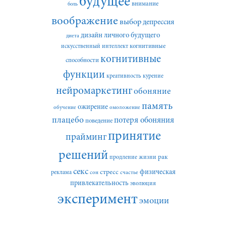
будущее
внимание
боль
воображение
выбор
депрессия
дизайн личного будущего
диета
искусственный интеллект
когнитивные
когнитивные
способности
функции
креативность
курение
нейромаркетинг
обоняние
память
ожирение
обучение
омоложение
плацебо
потеря обоняния
поведение
принятие
прайминг
решений
рак
продление жизни
секс
стресс
физическая
реклама
сон
счастье
привлекательность
эволюция
эксперимент
эмоции