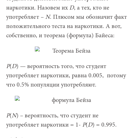
наркотики. Назовем их
D
, а тех, кто не
употребляет –
N
. Плюсом мы обозначит факт
положительного теста на наркотики. А вот,
собственно, и теорема (формула) Байеса:
P
(
D
) — вероятность того, что студент
употребляет наркотики, равна 0.005, потому
что 0.5% популяции употребляют.
P
(
N
) – вероятность, что студент не
употребляет наркотики = 1-
P
(
D
) = 0.995.