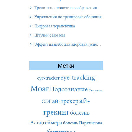
Тренинг по развитию воображения
Упражнения по тренировке обоняния
Цифровая терапевтика
Штучки с мозгом
Эффект плацебо для здоровья, успеха и отношений
Метки
eye-tracking
eye-tracker
Мозг
Подсознание
Старение
ай-
ай-трекер
ЭЭГ
трекинг
болезнь
Альцгеймера
болезнь Паркинсона