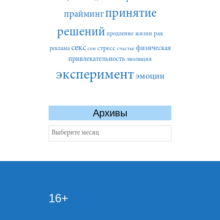
принятие
прайминг
решений
рак
продление жизни
секс
стресс
физическая
реклама
сон
счастье
привлекательность
эволюция
эксперимент
эмоции
Архивы
Архивы
16+