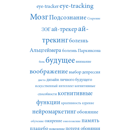
eye-tracking
eye-tracker
Мозг
Подсознание
Старение
ай-
ай-трекер
ЭЭГ
трекинг
болезнь
Альцгеймера
болезнь Паркинсона
будущее
внимание
боль
воображение
выбор
депрессия
дизайн личного будущего
диета
искусственный интеллект
когнитивные
когнитивные
способности
функции
креативность
курение
нейромаркетинг
обоняние
память
ожирение
обучение
омоложение
плацебо
потеря обоняния
поведение