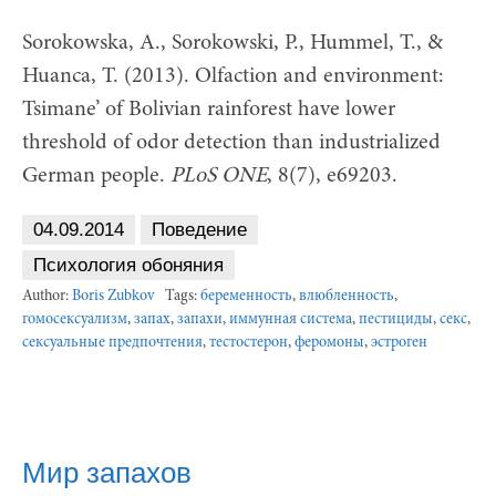
Sorokowska, A., Sorokowski, P., Hummel, T., &
Huanca, T. (2013). Olfaction and environment:
Tsimane’ of Bolivian rainforest have lower
threshold of odor detection than industrialized
German people.
PLoS ONE
, 8(7), e69203.
04.09.2014
Поведение
Психология обоняния
Author:
Boris Zubkov
Tags:
беременность
,
влюбленность
,
гомосексуализм
,
запах
,
запахи
,
иммунная система
,
пестициды
,
секс
,
сексуальные предпочтения
,
тестостерон
,
феромоны
,
эстроген
Мир запахов