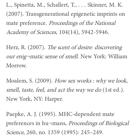
L., Spinetta, M., Schallert, T., . . . Skinner, M. K.
(2007). Transgenerational epigenetic imprints on
mate preference.
Proceedings of the National
Academy of Sciences
, 104(14), 5942-5946.
Herz, R. (2007).
The scent of desire: discovering
our enig¬matic sense of smell
. New York: William
Morrow.
Moalem, S. (2009).
How sex works : why we look,
smell, taste, feel, and act the way we do
(1st ed.).
New York, NY: Harper.
Paepke, A. J. (1995). MHC-dependent mate
preferences in hu¬mans,
Proceedings of Biological
Science
, 260, no. 1359 (1995): 245–249.