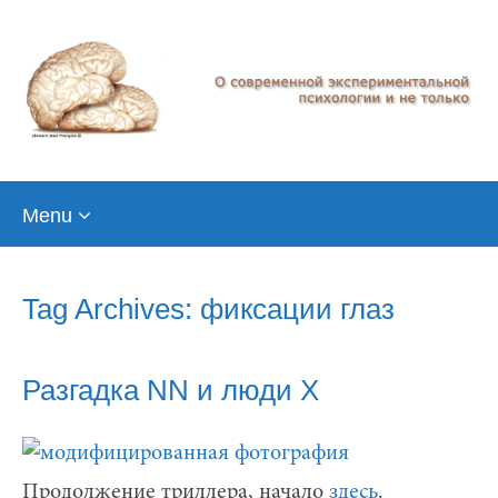
Skip
Menu
to
content
Tag Archives: фиксации глаз
Разгадка NN и люди Х
Продолжение триллера, начало
здесь
.