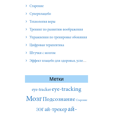
Старение
Суперплацебо
Технология веры
Тренинг по развитию воображения
Упражнения по тренировке обоняния
Цифровая терапевтика
Штучки с мозгом
Эффект плацебо для здоровья, успеха и отношений
Метки
eye-tracking
eye-tracker
Мозг
Подсознание
Старение
ай-
ай-трекер
ЭЭГ