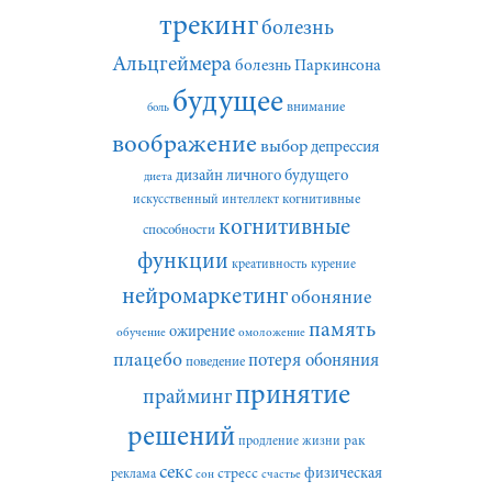
трекинг
болезнь
Альцгеймера
болезнь Паркинсона
будущее
внимание
боль
воображение
выбор
депрессия
дизайн личного будущего
диета
искусственный интеллект
когнитивные
когнитивные
способности
функции
креативность
курение
нейромаркетинг
обоняние
память
ожирение
обучение
омоложение
плацебо
потеря обоняния
поведение
принятие
прайминг
решений
рак
продление жизни
секс
стресс
физическая
реклама
сон
счастье