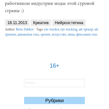
работником индустрии моды этой суровой
страны :)
18.11.2013
Креатив
Нейроэстетика
Author:
Boris Zubkov
Tags:
eye-tracker
,
eye-tracking
,
ай-трекер
,
ай-
трекинг
,
движения глаз
,
зрение
,
искусство
,
лица
,
фиксации глаз
16+
Найти:
Рубрики