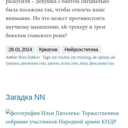
раскусили – девушка с бантом специально
была посажена так, чтобы отвлечь наше
внимание. Но что может противостоять
научному мышлению, ай-трекеру и трем
бокалам гоанского рома?
28.01.2014
Креатив
Нейроэстетика
Author:
Boris Zubkov
Tags:
eye-tracker
,
eye-tracking
,
ай-трекер
,
ай-
трекинг
,
движения глаз
,
зрение
,
искусство
,
лица
,
фиксации глаз
Загадка NN