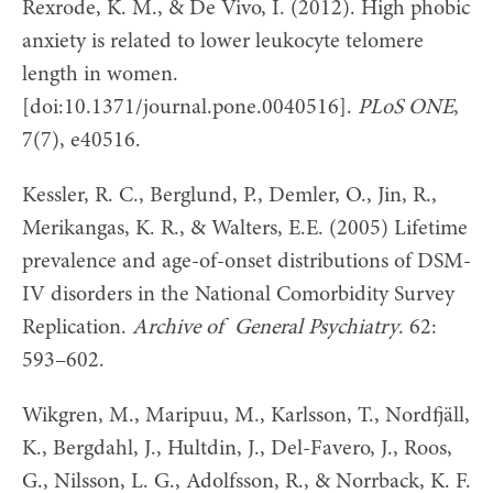
Rexrode, K. M., & De Vivo, I. (2012). High phobic
anxiety is related to lower leukocyte telomere
length in women.
[doi:10.1371/journal.pone.0040516].
PLoS ONE
,
7(7), e40516.
Kessler, R. C., Berglund, P., Demler, O., Jin, R.,
Merikangas, K. R., & Walters, E.E. (2005) Lifetime
prevalence and age-of-onset distributions of DSM-
IV disorders in the National Comorbidity Survey
Replication.
Archive of General Psychiatry
. 62:
593–602.
Wikgren, M., Maripuu, M., Karlsson, T., Nordfjäll,
K., Bergdahl, J., Hultdin, J., Del-Favero, J., Roos,
G., Nilsson, L. G., Adolfsson, R., & Norrback, K. F.