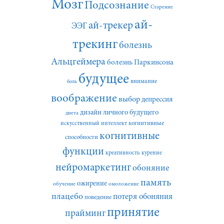
Мозг
Подсознание
Старение
ай-
ай-трекер
ЭЭГ
трекинг
болезнь
Альцгеймера
болезнь Паркинсона
будущее
внимание
боль
воображение
выбор
депрессия
дизайн личного будущего
диета
искусственный интеллект
когнитивные
когнитивные
способности
функции
креативность
курение
нейромаркетинг
обоняние
память
ожирение
обучение
омоложение
плацебо
потеря обоняния
поведение
принятие
прайминг