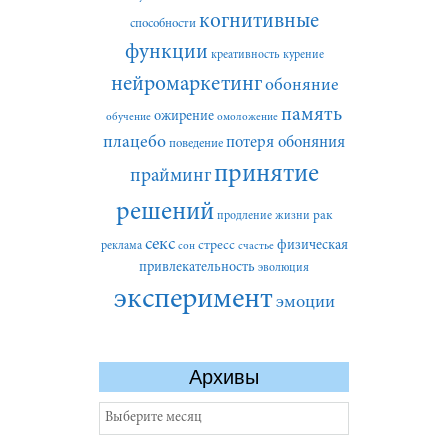
когнитивные
способности
функции
креативность
курение
нейромаркетинг
обоняние
память
ожирение
обучение
омоложение
плацебо
потеря обоняния
поведение
принятие
прайминг
решений
рак
продление жизни
секс
стресс
физическая
реклама
сон
счастье
привлекательность
эволюция
эксперимент
эмоции
Архивы
Архивы