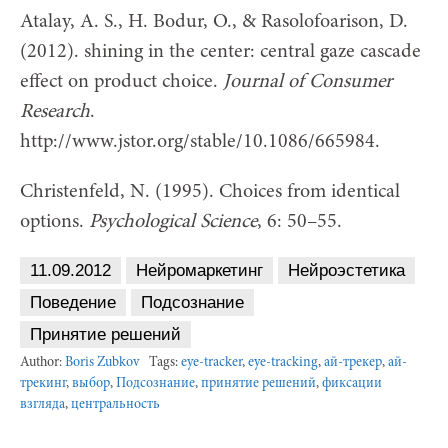
Atalay, A. S., H. Bodur, O., & Rasolofoarison, D.
(2012). shining in the center: central gaze cascade
effect on product choice.
Journal of Consumer
Research
.
http://www.jstor.org/stable/10.1086/665984.
Christenfeld, N. (1995). Choices from identical
options.
Psychological Science
, 6: 50–55.
11.09.2012
Нейромаркетинг
Нейроэстетика
Поведение
Подсознание
Принятие решений
Author:
Boris Zubkov
Tags:
eye-tracker
,
eye-tracking
,
ай-трекер
,
ай-
трекинг
,
выбор
,
Подсознание
,
принятие решений
,
фиксации
взгляда
,
центральность