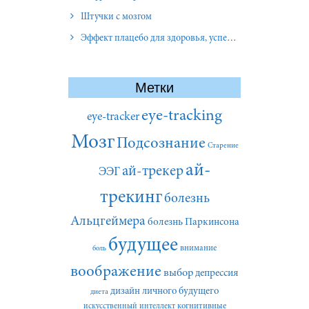
Штучки с мозгом
Эффект плацебо для здоровья, успеха и отношений
Метки
eye-tracking
eye-tracker
Мозг
Подсознание
Старение
ай-
ай-трекер
ЭЭГ
трекинг
болезнь
Альцгеймера
болезнь Паркинсона
будущее
внимание
боль
воображение
выбор
депрессия
дизайн личного будущего
диета
искусственный интеллект
когнитивные