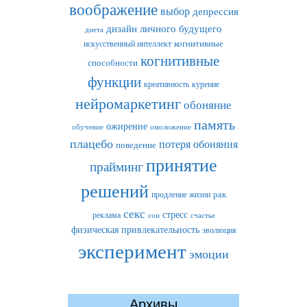
воображение
выбор
депрессия
дизайн личного будущего
диета
искусственный интеллект
когнитивные
когнитивные
способности
функции
креативность
курение
нейромаркетинг
обоняние
память
ожирение
обучение
омоложение
плацебо
потеря обоняния
поведение
принятие
прайминг
решений
рак
продление жизни
секс
стресс
реклама
сон
счастье
физическая привлекательность
эволюция
эксперимент
эмоции
Архивы