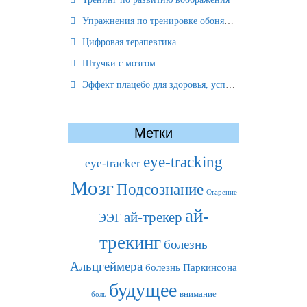
Упражнения по тренировке обоняния
Цифровая терапевтика
Штучки с мозгом
Эффект плацебо для здоровья, успеха и отношений
Метки
eye-tracking
eye-tracker
Мозг
Подсознание
Старение
ай-
ай-трекер
ЭЭГ
трекинг
болезнь
Альцгеймера
болезнь Паркинсона
будущее
внимание
боль