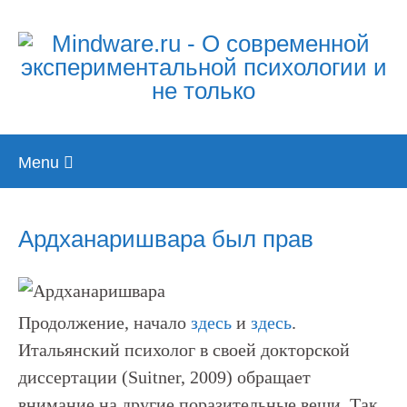
Skip
Menu
to
content
Ардханаришвара был прав
Продолжение, начало
здесь
и
здесь
.
Итальянский психолог в своей докторской
диссертации (Suitner, 2009) обращает
внимание на другие поразительные вещи. Так,