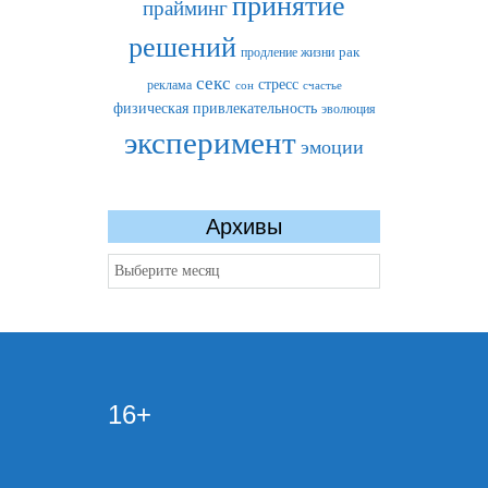
принятие
прайминг
решений
рак
продление жизни
секс
стресс
реклама
сон
счастье
физическая привлекательность
эволюция
эксперимент
эмоции
Архивы
Архивы
16+