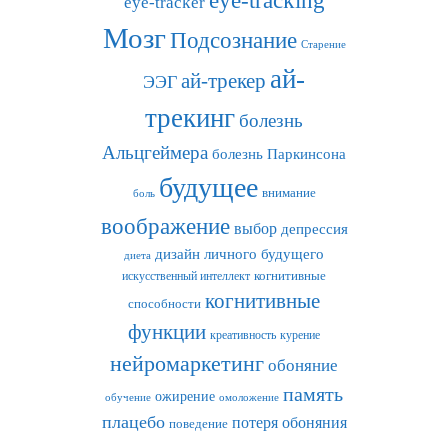
eye-tracker
Мозг
Подсознание
Старение
ай-
ай-трекер
ЭЭГ
трекинг
болезнь
Альцгеймера
болезнь Паркинсона
будущее
внимание
боль
воображение
выбор
депрессия
дизайн личного будущего
диета
искусственный интеллект
когнитивные
когнитивные
способности
функции
креативность
курение
нейромаркетинг
обоняние
память
ожирение
обучение
омоложение
плацебо
потеря обоняния
поведение