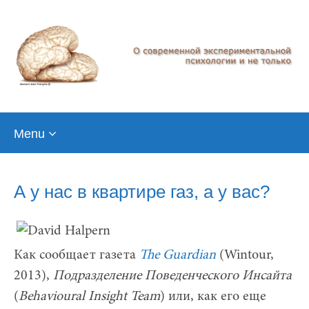
Skip
Menu
to
content
А у нас в квартире газ, а у вас?
Как сообщает газета
The Guardian
(Wintour,
2013),
Подразделение Поведенческого Инсайта
(
Behavioural Insight Team
) или, как его еще