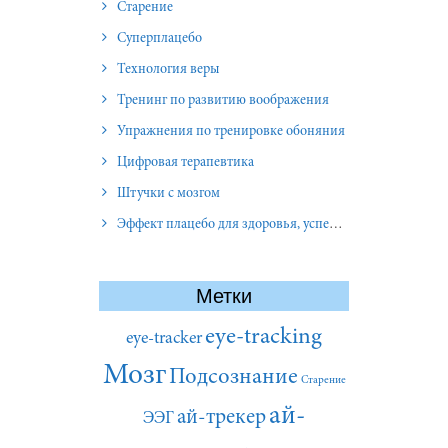
Старение
Суперплацебо
Технология веры
Тренинг по развитию воображения
Упражнения по тренировке обоняния
Цифровая терапевтика
Штучки с мозгом
Эффект плацебо для здоровья, успеха и отношений
Метки
eye-tracking
eye-tracker
Мозг
Подсознание
Старение
ай-
ай-трекер
ЭЭГ