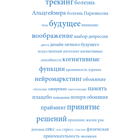
трекинг
болезнь
Альцгеймера
болезнь Паркинсона
будущее
внимание
боль
воображение
выбор
депрессия
дизайн личного будущего
диета
искусственный интеллект
когнитивные
когнитивные
способности
функции
креативность
курение
нейромаркетинг
обоняние
память
ожирение
обучение
омоложение
плацебо
потеря обоняния
поведение
принятие
прайминг
решений
рак
продление жизни
секс
стресс
физическая
реклама
сон
счастье
привлекательность
эволюция