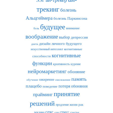
ЭЭГ
трекинг
болезнь
Альцгеймера
болезнь Паркинсона
будущее
внимание
боль
воображение
выбор
депрессия
дизайн личного будущего
диета
искусственный интеллект
когнитивные
когнитивные
способности
функции
креативность
курение
нейромаркетинг
обоняние
память
ожирение
обучение
омоложение
плацебо
потеря обоняния
поведение
принятие
прайминг
решений
рак
продление жизни
секс
стресс
реклама
сон
счастье