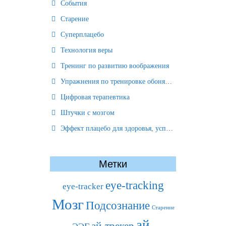
События
Старение
Суперплацебо
Технология веры
Тренинг по развитию воображения
Упражнения по тренировке обоняния
Цифровая терапевтика
Штучки с мозгом
Эффект плацебо для здоровья, успеха и отношений
Метки
eye-tracking
eye-tracker
Мозг
Подсознание
Старение
ай-
ай-трекер