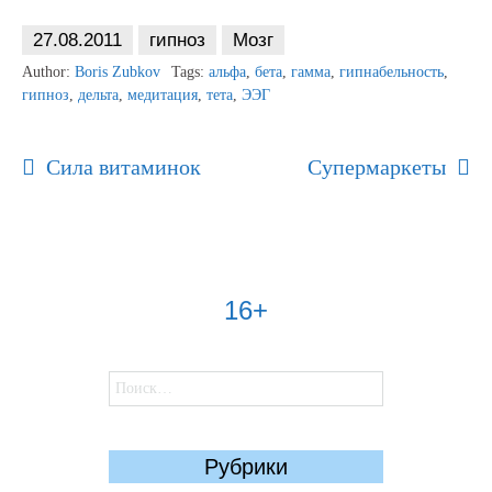
27.08.2011
гипноз
Мозг
Author:
Boris Zubkov
Tags:
альфа
,
бета
,
гамма
,
гипнабельность
,
гипноз
,
дельта
,
медитация
,
тета
,
ЭЭГ
Post
Сила витаминок
Супермаркеты
Navigation
16+
Найти:
Рубрики