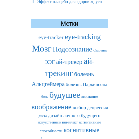
Эффект плацебо для здоровья, успеха и отношений
Метки
eye-tracking
eye-tracker
Мозг
Подсознание
Старение
ай-
ай-трекер
ЭЭГ
трекинг
болезнь
Альцгеймера
болезнь Паркинсона
будущее
внимание
боль
воображение
выбор
депрессия
дизайн личного будущего
диета
искусственный интеллект
когнитивные
когнитивные
способности