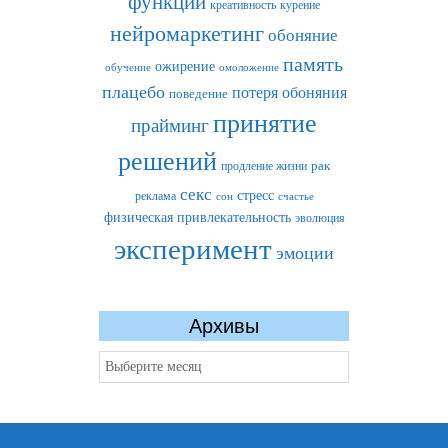
функции
креативность
курение
нейромаркетинг
обоняние
память
ожирение
обучение
омоложение
плацебо
потеря обоняния
поведение
принятие
прайминг
решений
рак
продление жизни
секс
стресс
реклама
сон
счастье
физическая привлекательность
эволюция
эксперимент
эмоции
Архивы
Архивы