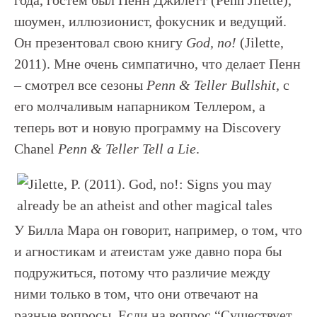
года, гостем был Пенн Джилетт (Penn Jilette),
шоумен, иллюзионист, фокусник и ведущий.
Он презентовал свою книгу
God,
no!
(Jilette,
2011). Мне очень симпатично, что делает Пенн
– смотрел все сезоны
Penn &
Teller
Bullshit,
с
его молчаливым напарником Теллером, а
теперь вот и новую программу на Discovery
Chanel
Penn &
Teller
Tell
a
Lie
.
У Билла Мара он говорит, например, о том, что
и агностикам и атеистам уже давно пора бы
подружиться, потому что различие между
ними только в том, что они отвечают на
разные вопросы. Если на вопрос “Существует