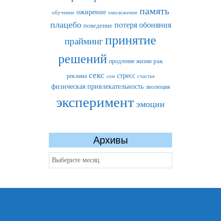
память
ожирение
обучение
омоложение
плацебо
потеря обоняния
поведение
принятие
прайминг
решений
рак
продление жизни
секс
стресс
реклама
сон
счастье
физическая привлекательность
эволюция
эксперимент
эмоции
Архивы
Архивы