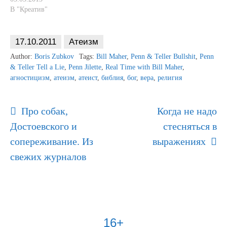
В "Креатив"
17.10.2011
Атеизм
Author:
Boris Zubkov
Tags:
Bill Maher
,
Penn & Teller Bullshit
,
Penn
& Teller Tell a Lie
,
Penn Jilette
,
Real Time with Bill Maher
,
агностицизм
,
атеизм
,
атеист
,
библия
,
бог
,
вера
,
религия
Post
Про собак,
Когда не надо
Navigation
Достоевского и
стесняться в
сопереживание. Из
выражениях
свежих журналов
16+