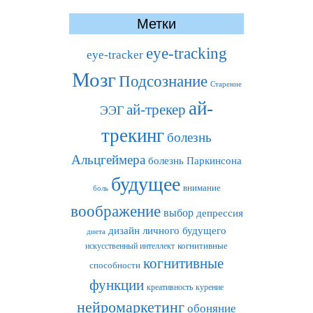
Метки
eye-tracking
eye-tracker
Мозг
Подсознание
Старение
ай-
ай-трекер
ЭЭГ
трекинг
болезнь
Альцгеймера
болезнь Паркинсона
будущее
внимание
боль
воображение
выбор
депрессия
дизайн личного будущего
диета
искусственный интеллект
когнитивные
когнитивные
способности
функции
креативность
курение
нейромаркетинг
обоняние