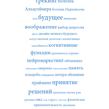
трекинг
болезнь
Альцгеймера
болезнь Паркинсона
будущее
внимание
боль
воображение
выбор
депрессия
дизайн личного будущего
диета
искусственный интеллект
когнитивные
когнитивные
способности
функции
креативность
курение
нейромаркетинг
обоняние
память
ожирение
обучение
омоложение
плацебо
потеря обоняния
поведение
принятие
прайминг
решений
рак
продление жизни
секс
стресс
физическая
реклама
сон
счастье
привлекательность
эволюция