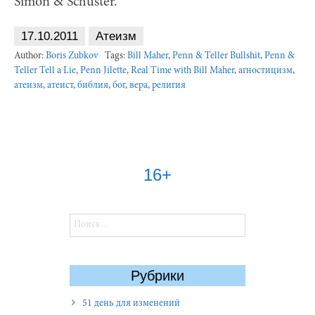
Simon & Schuster.
17.10.2011
Атеизм
Author:
Boris Zubkov
Tags:
Bill Maher
,
Penn & Teller Bullshit
,
Penn &
Teller Tell a Lie
,
Penn Jilette
,
Real Time with Bill Maher
,
агностицизм
,
атеизм
,
атеист
,
библия
,
бог
,
вера
,
религия
16+
Найти:
Рубрики
51 день для изменений