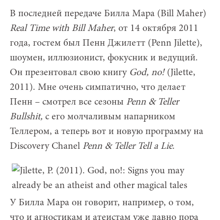
В последней передаче Билла Мара (Bill Maher)
Real
Time
with
Bill
Maher
, от 14 октября 2011
года, гостем был Пенн Джилетт (Penn Jilette),
шоумен, иллюзионист, фокусник и ведущий.
Он презентовал свою книгу
God,
no!
(Jilette,
2011). Мне очень симпатично, что делает
Пенн – смотрел все сезоны
Penn &
Teller
Bullshit,
с его молчаливым напарником
Теллером, а теперь вот и новую программу на
Discovery Chanel
Penn &
Teller
Tell
a
Lie
.
У Билла Мара он говорит, например, о том,
что и агностикам и атеистам уже давно пора