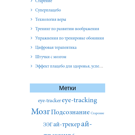
Старение
Суперплацебо
Технология веры
Тренинг по развитию воображения
Упражнения по тренировке обоняния
Цифровая терапевтика
Штучки с мозгом
Эффект плацебо для здоровья, успеха и отношений
Метки
eye-tracking
eye-tracker
Мозг
Подсознание
Старение
ай-
ай-трекер
ЭЭГ