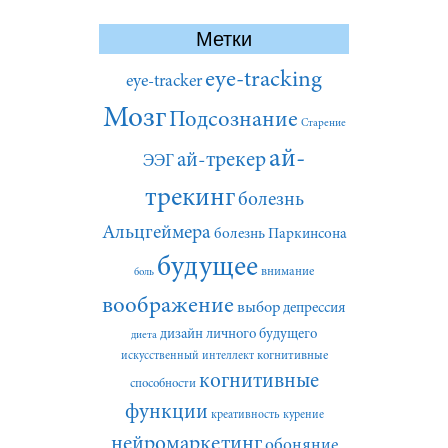
Метки
eye-tracking
eye-tracker
Мозг
Подсознание
Старение
ай-
ай-трекер
ЭЭГ
трекинг
болезнь
Альцгеймера
болезнь Паркинсона
будущее
внимание
боль
воображение
выбор
депрессия
дизайн личного будущего
диета
искусственный интеллект
когнитивные
когнитивные
способности
функции
креативность
курение
нейромаркетинг
обоняние