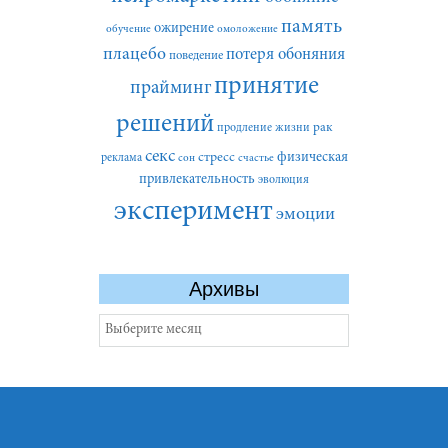
память
ожирение
обучение
омоложение
плацебо
потеря обоняния
поведение
принятие
прайминг
решений
рак
продление жизни
секс
стресс
физическая
реклама
сон
счастье
привлекательность
эволюция
эксперимент
эмоции
Архивы
Архивы