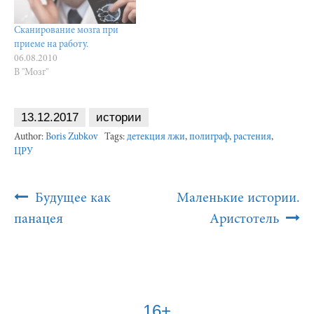
Сканирование мозга при
приеме на работу.
06.08.2010
В "Мозг"
13.12.2017
истории
Author:
Boris Zubkov
Tags:
детекция лжи
,
полиграф
,
растения
,
ЦРУ
Post
Будущее как
Маленькие истории.
Navigation
панацея
Аристотель
16+