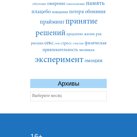
память
ожирение
обучение
омоложение
плацебо
потеря обоняния
поведение
принятие
прайминг
решений
рак
продление жизни
секс
стресс
физическая
реклама
сон
счастье
привлекательность
эволюция
эксперимент
эмоции
Архивы
Архивы
16+