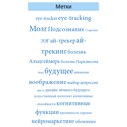
Метки
eye-tracking
eye-tracker
Мозг
Подсознание
Старение
ай-
ай-трекер
ЭЭГ
трекинг
болезнь
Альцгеймера
болезнь Паркинсона
будущее
внимание
боль
воображение
выбор
депрессия
дизайн личного будущего
диета
искусственный интеллект
когнитивные
когнитивные
способности
функции
креативность
курение
нейромаркетинг
обоняние