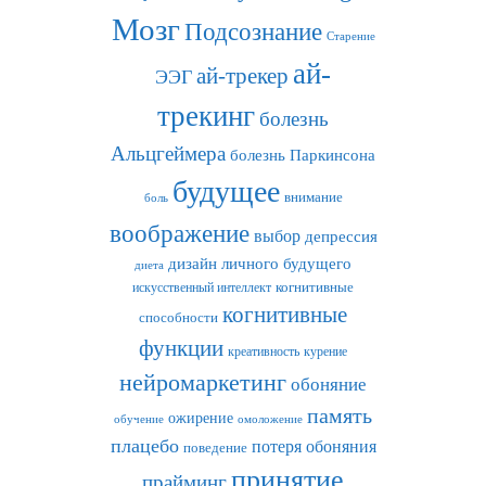
Мозг
Подсознание
Старение
ай-
ай-трекер
ЭЭГ
трекинг
болезнь
Альцгеймера
болезнь Паркинсона
будущее
внимание
боль
воображение
выбор
депрессия
дизайн личного будущего
диета
искусственный интеллект
когнитивные
когнитивные
способности
функции
креативность
курение
нейромаркетинг
обоняние
память
ожирение
обучение
омоложение
плацебо
потеря обоняния
поведение
принятие
прайминг