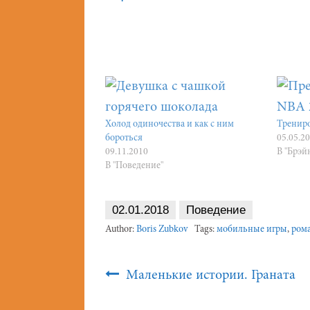
Холод одиночества и как с ним
Трениро
бороться
05.05.2
09.11.2010
В "Брэй
В "Поведение"
02.01.2018
Поведение
Author:
Boris Zubkov
Tags:
мобильные игры
,
ром
Post
Маленькие истории. Граната
Navigation