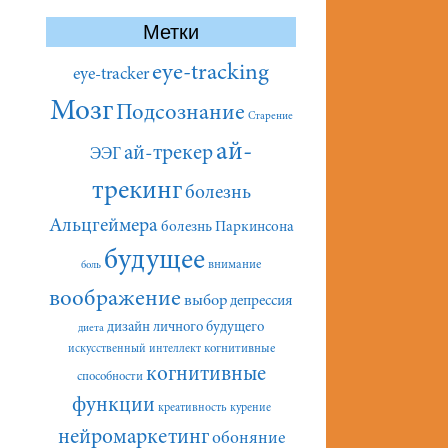
Метки
eye-tracking
eye-tracker
Мозг
Подсознание
Старение
ай-
ай-трекер
ЭЭГ
трекинг
болезнь
Альцгеймера
болезнь Паркинсона
будущее
внимание
боль
воображение
выбор
депрессия
дизайн личного будущего
диета
искусственный интеллект
когнитивные
когнитивные
способности
функции
креативность
курение
нейромаркетинг
обоняние