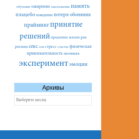
память
ожирение
обучение
омоложение
плацебо
потеря обоняния
поведение
принятие
прайминг
решений
рак
продление жизни
секс
стресс
физическая
реклама
сон
счастье
привлекательность
эволюция
эксперимент
эмоции
Архивы
Архивы