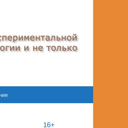
ния
16+