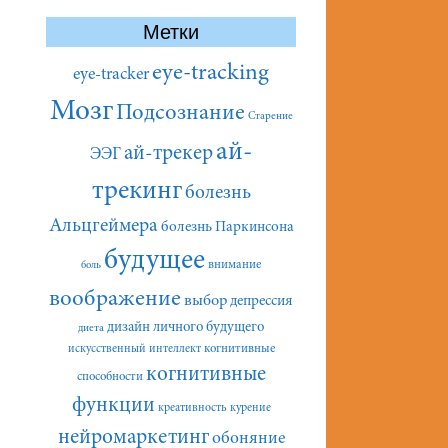
Метки
eye-tracking
eye-tracker
Мозг
Подсознание
Старение
ай-
ай-трекер
ЭЭГ
трекинг
болезнь
Альцгеймера
болезнь Паркинсона
будущее
внимание
боль
воображение
выбор
депрессия
дизайн личного будущего
диета
искусственный интеллект
когнитивные
когнитивные
способности
функции
креативность
курение
нейромаркетинг
обоняние