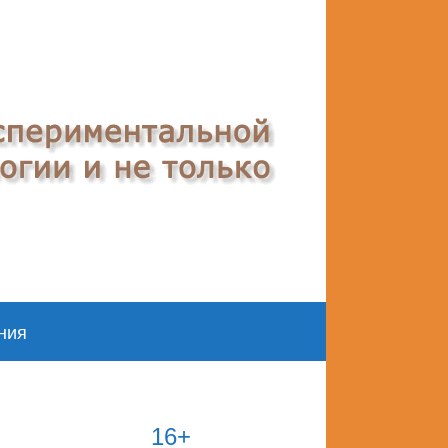
ния
16+