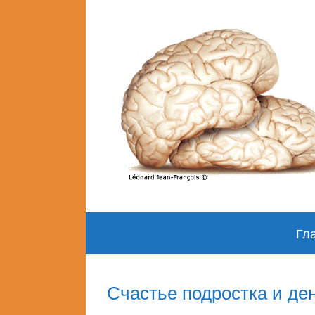
Skip
Гл
to
content
Счастье подростка и де