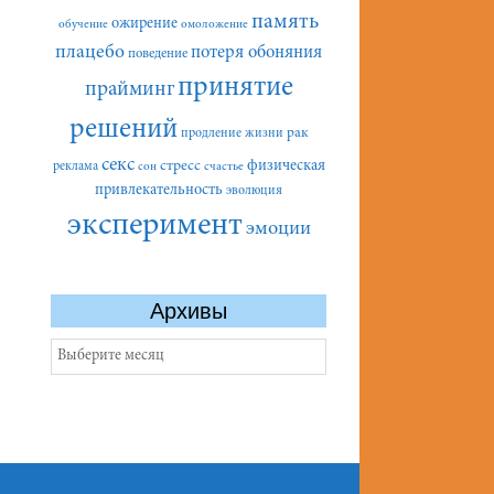
память
ожирение
обучение
омоложение
плацебо
потеря обоняния
поведение
принятие
прайминг
решений
рак
продление жизни
секс
стресс
физическая
реклама
сон
счастье
привлекательность
эволюция
эксперимент
эмоции
Архивы
Архивы