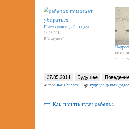
Популярность добрых дел
04.08.2014
В "Будущее"
Подрост
06.03.2
В "Пове
27.05.2014
Будущее
Поведени
Author:
Boris Zubkov
Tags:
будущее
,
деньги
,
радос
Post
Как понять плач ребенка
Navigation