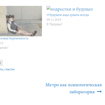
О будущем надо думать всегда
09.11.2018
В "Будущее"
ковая беременность
012
дение"
е
ть
,
счастье
Метро как психологическая
лаборатория