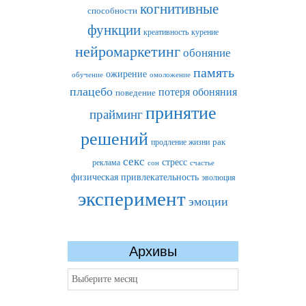
когнитивные
способности
функции
креативность
курение
нейромаркетинг
обоняние
память
ожирение
обучение
омоложение
плацебо
потеря обоняния
поведение
принятие
прайминг
решений
рак
продление жизни
секс
стресс
реклама
сон
счастье
физическая привлекательность
эволюция
эксперимент
эмоции
Архивы
Архивы