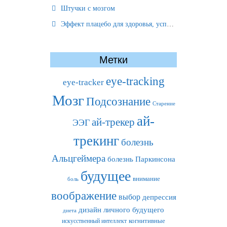
Штучки с мозгом
Эффект плацебо для здоровья, успеха и отношений
Метки
eye-tracking
eye-tracker
Мозг
Подсознание
Старение
ай-
ай-трекер
ЭЭГ
трекинг
болезнь
Альцгеймера
болезнь Паркинсона
будущее
внимание
боль
воображение
выбор
депрессия
дизайн личного будущего
диета
искусственный интеллект
когнитивные