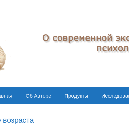
авная
Об Авторе
Продукты
Исследова
е возраста