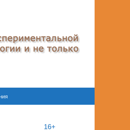
ния
16+