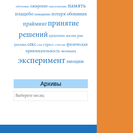
память
ожирение
обучение
омоложение
плацебо
потеря обоняния
поведение
принятие
прайминг
решений
рак
продление жизни
секс
стресс
физическая
реклама
сон
счастье
привлекательность
эволюция
эксперимент
эмоции
Архивы
Архивы