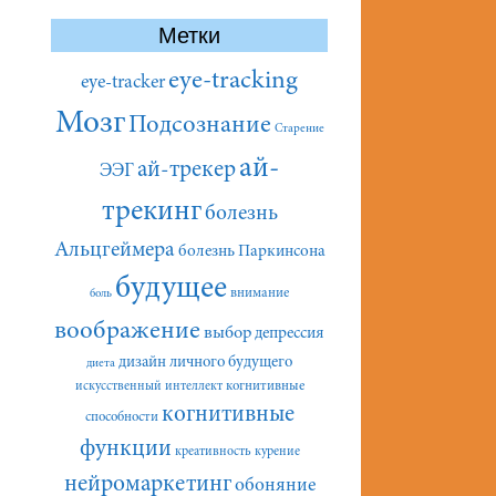
Метки
eye-tracking
eye-tracker
Мозг
Подсознание
Старение
ай-
ай-трекер
ЭЭГ
трекинг
болезнь
Альцгеймера
болезнь Паркинсона
будущее
внимание
боль
воображение
выбор
депрессия
дизайн личного будущего
диета
искусственный интеллект
когнитивные
когнитивные
способности
функции
креативность
курение
нейромаркетинг
обоняние