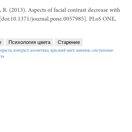
 R. (2013). Aspects of facial contrast decrease with
. [doi:10.1371/journal.pone.0057985]. PLoS ONE,
е
Психология цвета
Старение
зраста
,
контраст
,
косметика
,
красный цвет
,
макияж
,
сексуальная
сть