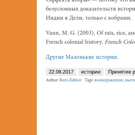
«
эффекта кобры
» — потому что а
безусловных доказательств истор
Индии в Дели, только с кобрами.
Vann, M. G. (2003). Of rats, rice, an
French colonial history.
French Colo
Другие Маленькие истории
.
22.09.2017
истории
Принятие 
Author:
Boris Zubkov
Tags:
вознаграждение
,
вьет