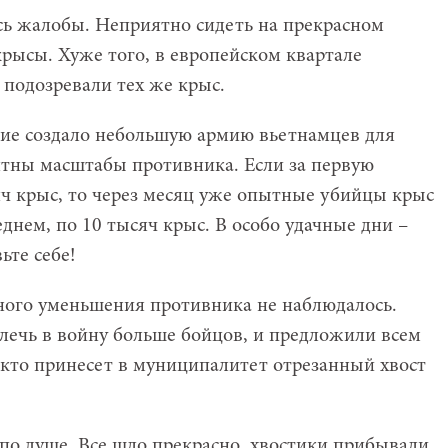
сь жалобы. Неприятно сидеть на прекрасном
 крысы. Хуже того, в европейском квартале
 подозревали тех же крыс.
ние создало небольшую армию вьетнамцев для
нятны масштабы противника. Если за первую
ч крыс, то через месяц уже опытные убийцы крыс
еднем, по 10 тысяч крыс. В особо удачные дни –
ьте себе!
ного уменьшения противника не наблюдалось.
лечь в войну больше бойцов, и предложили всем
кто принесет в муниципалитет отрезанный хвост
о душе. Все шло прекрасно, хвостики прибывали,