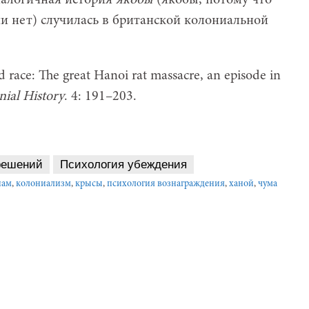
налогичная история
якобы
(якобы, потому что
ии нет) случилась в британской колониальной
d race: The great Hanoi rat massacre, an episode in
nial History
. 4: 191–203.
решений
Психология убеждения
нам
,
колониализм
,
крысы
,
психология вознаграждения
,
ханой
,
чума