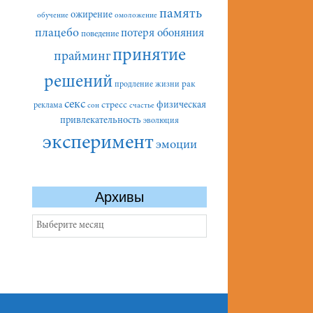
память
ожирение
обучение
омоложение
плацебо
потеря обоняния
поведение
принятие
прайминг
решений
рак
продление жизни
секс
стресс
физическая
реклама
сон
счастье
привлекательность
эволюция
эксперимент
эмоции
Архивы
Архивы