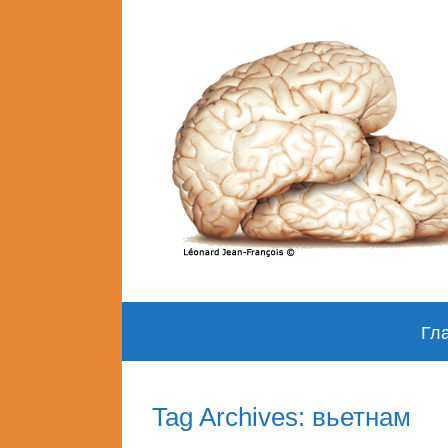
Skip
Гл
to
content
Tag Archives: вьетнам