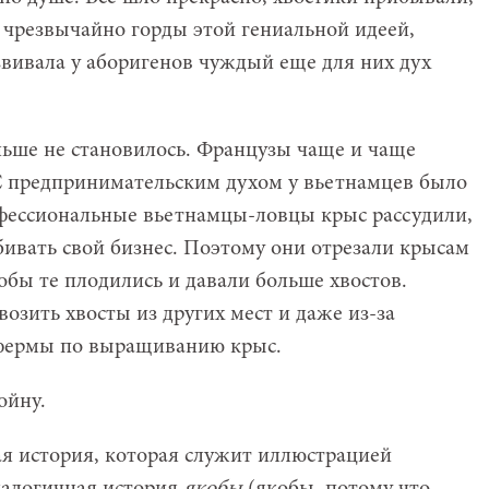
чрезвычайно горды этой гениальной идеей,
звивала у аборигенов чуждый еще для них дух
еньше не становилось. Французы чаще и чаще
 С предпринимательским духом у вьетнамцев было
фессиональные вьетнамцы-ловцы крыс рассудили,
убивать свой бизнес. Поэтому они отрезали крысам
тобы те плодились и давали больше хвостов.
озить хвосты из других мест и даже из-за
ь фермы по выращиванию крыс.
ойну.
я история, которая служит иллюстрацией