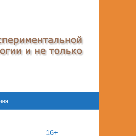
ния
16+