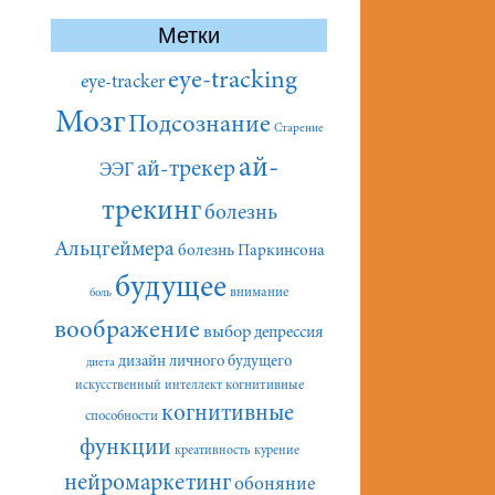
Метки
eye-tracking
eye-tracker
Мозг
Подсознание
Старение
ай-
ай-трекер
ЭЭГ
трекинг
болезнь
Альцгеймера
болезнь Паркинсона
будущее
внимание
боль
воображение
выбор
депрессия
дизайн личного будущего
диета
искусственный интеллект
когнитивные
когнитивные
способности
функции
креативность
курение
нейромаркетинг
обоняние