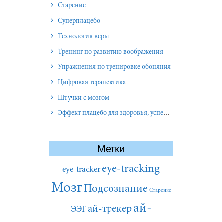
Старение
Суперплацебо
Технология веры
Тренинг по развитию воображения
Упражнения по тренировке обоняния
Цифровая терапевтика
Штучки с мозгом
Эффект плацебо для здоровья, успеха и отношений
Метки
eye-tracking
eye-tracker
Мозг
Подсознание
Старение
ай-
ай-трекер
ЭЭГ