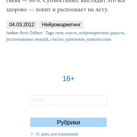
гнева — 80%. Субъективно, выглядит это все
здорово — ловит и распознает на лету.
04.03.2012
Нейромаркетинг
Author:
Boris Zubkov
Tags:
гнев
,
злость
,
нейромаркетинг
,
радость
,
распознавание эмоций
,
счастье
,
удивление
,
удовольствие
16+
Найти:
Рубрики
51 день для изменений