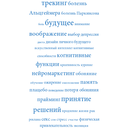
трекинг
болезнь
Альцгеймера
болезнь Паркинсона
будущее
внимание
боль
воображение
выбор
депрессия
дизайн личного будущего
диета
искусственный интеллект
когнитивные
когнитивные
способности
функции
креативность
курение
нейромаркетинг
обоняние
память
ожирение
обучение
омоложение
плацебо
потеря обоняния
поведение
принятие
прайминг
решений
рак
продление жизни
секс
стресс
физическая
реклама
сон
счастье
привлекательность
эволюция