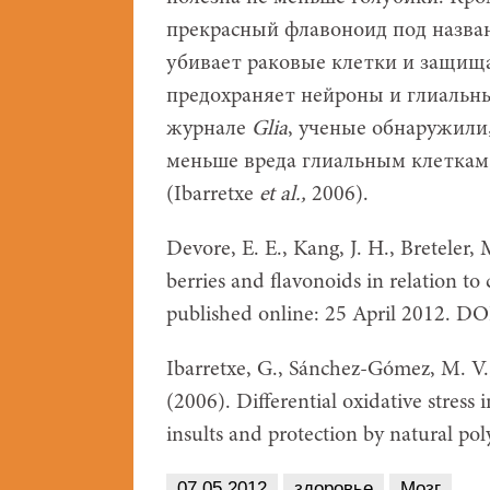
прекрасный флавоноид под назв
убивает раковые клетки и защища
предохраняет нейроны и глиальны
журнале
Glia
, ученые обнаружили
меньше вреда глиальным клеткам,
(Ibarretxe
et
al.,
2006).
Devore, E. E., Kang, J. H., Breteler,
berries and flavonoids in relation to
published online: 25 April 2012. DO
Ibarretxe, G., Sánchez-Gómez, M. V.
(2006). Differential oxidative stress
insults and protection by natural po
07.05.2012
здоровье
Мозг