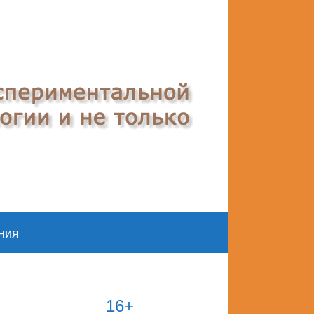
ния
16+