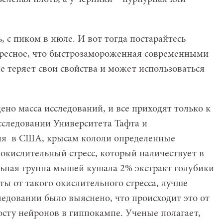
, с пиком в июле. И вот тогда постарайтесь
ересное, что быстрозамороженная современными
е теряет свои свойства и может использоваться
дено масса исследований, и все приходят только к
сследовании Университета Тафта и
ия в США, крысам кололи определенные
кислительный стресс, который наличествует в
льная группа мышей кушала 2% экстракт голубики
ы от такого окислительного стресса, лучше
ледовании было выяснено, что происходит это от
росту нейронов в гиппокампе. Ученые полагает,