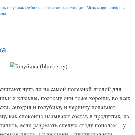
нин
,
голубика
,
клубника
,
когнитивные функции
,
Мозг
,
морин
,
нейрон
,
ица
ка
 считают чуть ли не самой полезной ягодой для
ники и клюквы, поэтому они тоже хороши, во всех
ски, сегодня и голубику, и чернику полагают
у, как спокойно называют состав в продуктах, из
ичить, если разрезать спелую ягоду пополам – у
зеленая плоть, а у черники – пурпурная или