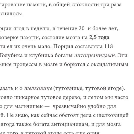
тирование памяти, в общей сложности три раза
яснилось:
ии ягод в неделю, в течение 20 и более лет,
роверке памяти, состояие мозга на
2,5 года
или ел их очень мало. Порция составляла 118
 Голубика и клубника богаты
антоцианидами
. Эти
ные процессы в мозге и борются с оксидативным
азать и о
шелковице
(тутовнике, тутовой ягоде).
тояло шикарное тутовое дерево, и летом мы часто
во для мальчишек — чрезвычайно удобно для
й. Не знаю, как сейчас обстоят дела с шелковицей
а ягода также богата антоцианидам, и для мозга
е того, в тутовой ягоде есть еще один