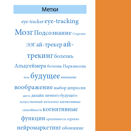
Метки
eye-tracking
eye-tracker
Мозг
Подсознание
Старение
ай-
ай-трекер
ЭЭГ
трекинг
болезнь
Альцгеймера
болезнь Паркинсона
будущее
внимание
боль
воображение
выбор
депрессия
дизайн личного будущего
диета
искусственный интеллект
когнитивные
когнитивные
способности
функции
креативность
курение
нейромаркетинг
обоняние