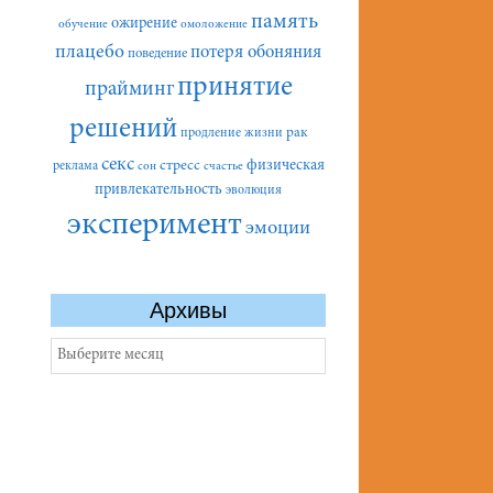
память
ожирение
обучение
омоложение
плацебо
потеря обоняния
поведение
принятие
прайминг
решений
рак
продление жизни
секс
стресс
физическая
реклама
сон
счастье
привлекательность
эволюция
эксперимент
эмоции
Архивы
Архивы