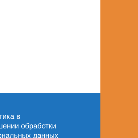
тика в
шении обработки
ональных данных