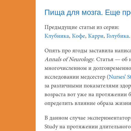
Пища для мозга. Еще про
Предыдущие статьи из серии:
Клубника
,
Кофе
,
Карри
,
Голубика
.
Опять про ягоды заставила написа
Annals
of
Neurology
. Статья — об
многочисленном и долговременно
исследовании медсестер (
Nurses’ S
за различными показателями здор
возраста вот уже на протяжении б
определить влияние образа жизни,
В данном случае экспериментаторы
Study на протяжении длительного