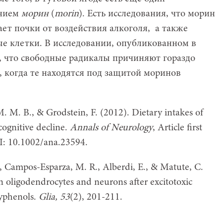
анием
морин
(
morin
). Есть исследования, что морин
ет почки от воздействия алкоголя, а также
е клетки. В исследовании, опубликованном в
, что свободные радикалы причиняют гораздо
 когда те находятся под защитой моринов
 M. M. B., & Grodstein, F. (2012). Dietary intakes of
 cognitive decline.
Annals of Neurology
, Article first
I: 10.1002/ana.23594.
, Campos-Esparza, M. R., Alberdi, E., & Matute, C.
 in oligodendrocytes and neurons after excitotoxic
lyphenols.
Glia, 53
(2), 201-211.