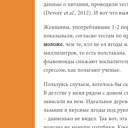
данные о питании, проводили тес
(Devore
et
al.,
2012). И вот что вы
Женщины, употреблявшие 1-2 порц
показывали, согласно тестам по п
моложе
, чем те, кто не ел ягоды 
миллилитров, то есть полстакана.
флавоноиды снижают воспалитель
стрессом, как полагают ученые.
Пользуясь случаем, хотелось бы ск
В детстве у меня рядом с домом с
зависали на нем. Идеальное дере
лазания и вкусные ягоды под руко
– давненько не видел. Так вот, эт
полезна не меньше голубики. Кром