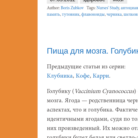
Author:
Boris Zubkov
Tags:
Nurses’ Study
,
антоциа
память
,
тутовник
,
флавоноиды
,
черника
,
шелков
Пища для мозга. Голуби
Предыдущие статьи из серии:
Клубника
,
Кофе
,
Карри
.
Голубику (
Vaccinium Cyanococcus
)
мозга. Ягода — родственница чер
аспектах, что и голубика. Фактиче
идентичными ягодами, судя по том
них произведенный. Их можно отл
голубики будет белая или светло-