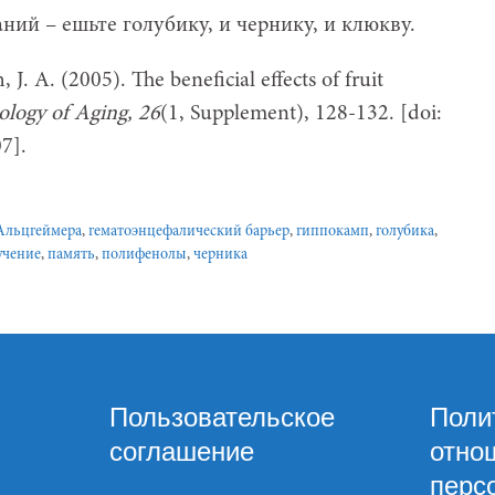
ний – ешьте голубику, и чернику, и клюкву.
 J. A. (2005). The beneficial effects of fruit
ology of Aging, 26
(1, Supplement), 128-132. [doi:
7].
Альцгеймера
,
гематоэнцефалический барьер
,
гиппокамп
,
голубика
,
учение
,
память
,
полифенолы
,
черника
Пользовательское
Поли
соглашение
отно
перс