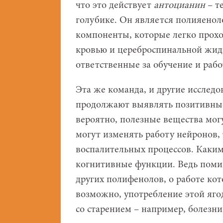
что это действует
антоцианин
– т
голубике. Он является полияено
компоненты, которые легко прохо
кровью и цереброспинальной жидк
ответственные за обучение и работ
Эта же команда, и другие исследо
продолжают выявлять позитивные 
вероятно, полезные вещества мог
могут изменять работу нейронов,
воспалительных процессов. Каки
когнитивные функции. Ведь поми
других полифенолов, о работе кот
возможно, употребление этой яго
со старением – например, болезн