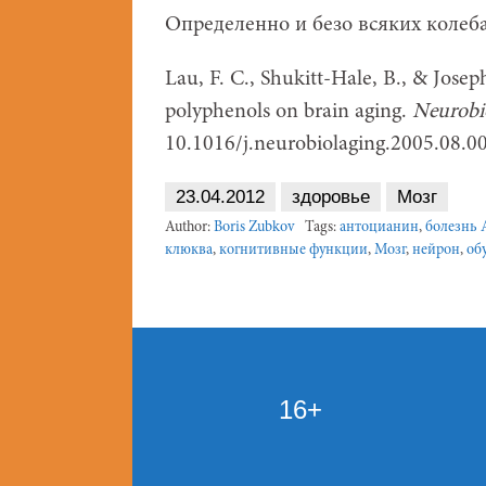
Определенно и безо всяких колеба
Lau, F. C., Shukitt-Hale, B., & Joseph,
polyphenols on brain aging.
Neurobi
10.1016/j.neurobiolaging.2005.08.00
23.04.2012
здоровье
Мозг
Author:
Boris Zubkov
Tags:
антоцианин
,
болезнь 
клюква
,
когнитивные функции
,
Мозг
,
нейрон
,
об
16+