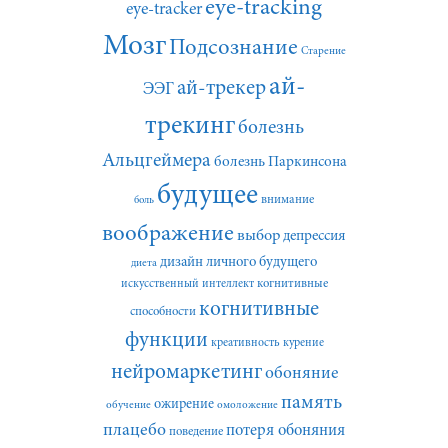
eye-tracking
eye-tracker
Мозг
Подсознание
Старение
ай-
ай-трекер
ЭЭГ
трекинг
болезнь
Альцгеймера
болезнь Паркинсона
будущее
внимание
боль
воображение
выбор
депрессия
дизайн личного будущего
диета
искусственный интеллект
когнитивные
когнитивные
способности
функции
креативность
курение
нейромаркетинг
обоняние
память
ожирение
обучение
омоложение
плацебо
потеря обоняния
поведение