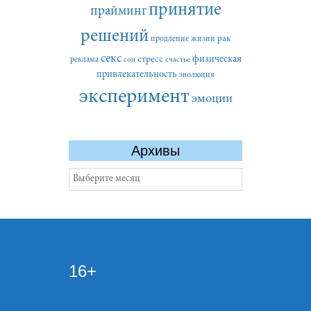
принятие
прайминг
решений
рак
продление жизни
секс
стресс
физическая
реклама
сон
счастье
привлекательность
эволюция
эксперимент
эмоции
Архивы
Архивы
16+