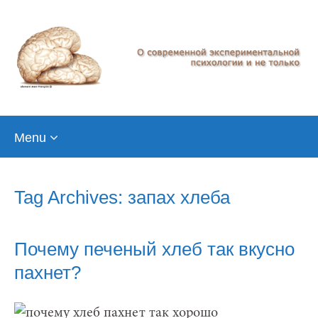
Skip
Menu
to
content
Tag Archives: запах хлеба
Почему печеный хлеб так вкусно
пахнет?