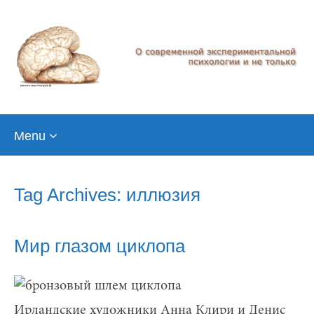
Skip
Menu
to
content
Tag Archives: иллюзия
Мир глазом циклопа
Ирландские художники Анна Клири и Денис