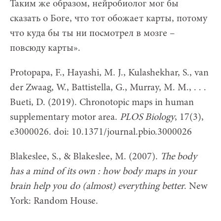
Таким же образом, нейробиолог мог бы
сказать о Боге, что тот обожает карты, потому
что куда бы ты ни посмотрел в мозге –
повсюду карты».
Protopapa, F., Hayashi, M. J., Kulashekhar, S., van
der Zwaag, W., Battistella, G., Murray, M. M., . . .
Bueti, D. (2019). Chronotopic maps in human
supplementary motor area.
PLOS Biology
, 17(3),
e3000026. doi: 10.1371/journal.pbio.3000026
Blakeslee, S., & Blakeslee, M. (2007).
The body
has a mind of its own : how body maps in your
brain help you do (almost) everything better
. New
York: Random House.