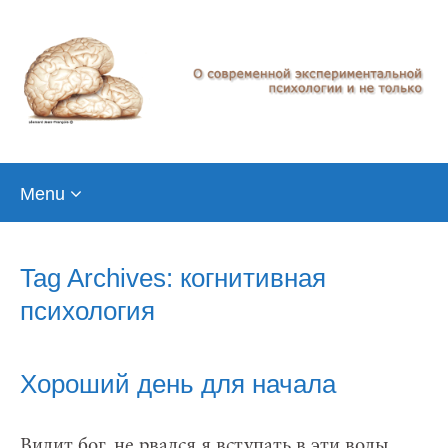
Skip
Menu
to
content
Tag Archives: когнитивная
психология
Хороший день для начала
Видит бог, не рвался я вступать в эти воды