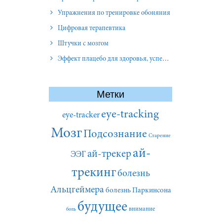
Упражнения по тренировке обоняния
Цифровая терапевтика
Штучки с мозгом
Эффект плацебо для здоровья, успеха и отношений
Метки
eye-tracking
eye-tracker
Мозг
Подсознание
Старение
ай-
ай-трекер
ЭЭГ
трекинг
болезнь
Альцгеймера
болезнь Паркинсона
будущее
внимание
боль