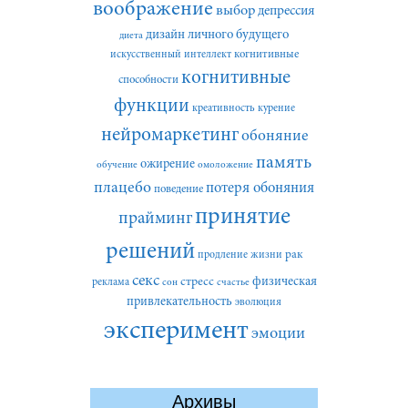
воображение
выбор
депрессия
дизайн личного будущего
диета
искусственный интеллект
когнитивные
когнитивные
способности
функции
креативность
курение
нейромаркетинг
обоняние
память
ожирение
обучение
омоложение
плацебо
потеря обоняния
поведение
принятие
прайминг
решений
рак
продление жизни
секс
стресс
физическая
реклама
сон
счастье
привлекательность
эволюция
эксперимент
эмоции
Архивы