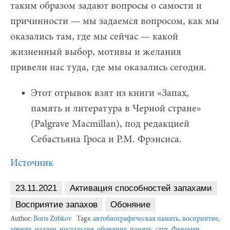
таким образом задают вопросы о самости и
причинности — мы задаемся вопросом, как мы
оказались там, где мы сейчас — какой
жизненный выбор, мотивы и желания
привели нас туда, где мы оказались сегодня.
Этот отрывок взят из книги «Запах,
память и литература в Черной стране»
(Palgrave Macmillan), под редакцией
Себастьяна Гроса и Р.М. Фрэнсиса.
Источник
23.11.2021
Активация способностей запахами
Восприятие запахов
Обоняние
Author:
Boris Zubkov
Tags:
автобиографическая память
,
восприятие
,
зрение
,
мадлен
,
ностальгия
,
обоняние
,
память
,
сдух
,
Феномен