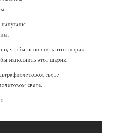
ом.
аны.
обы наполнить этот шарик.
иолетовом свете.