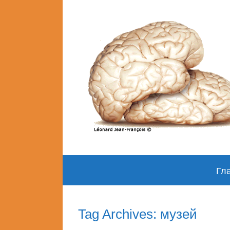
Skip
Гл
to
content
Tag Archives: музей