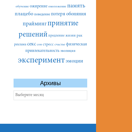
память
ожирение
обучение
омоложение
плацебо
потеря обоняния
поведение
принятие
прайминг
решений
рак
продление жизни
секс
стресс
физическая
реклама
сон
счастье
привлекательность
эволюция
эксперимент
эмоции
Архивы
Архивы