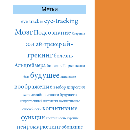
Метки
eye-tracking
eye-tracker
Мозг
Подсознание
Старение
ай-
ай-трекер
ЭЭГ
трекинг
болезнь
Альцгеймера
болезнь Паркинсона
будущее
внимание
боль
воображение
выбор
депрессия
дизайн личного будущего
диета
искусственный интеллект
когнитивные
когнитивные
способности
функции
креативность
курение
нейромаркетинг
обоняние