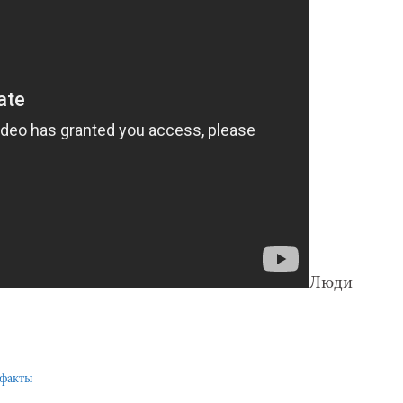
Люди
.
 факты