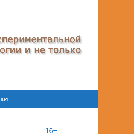
ния
16+