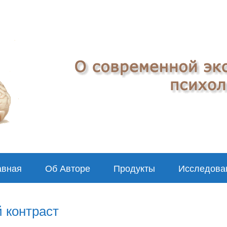
авная
Об Авторе
Продукты
Исследова
й контраст