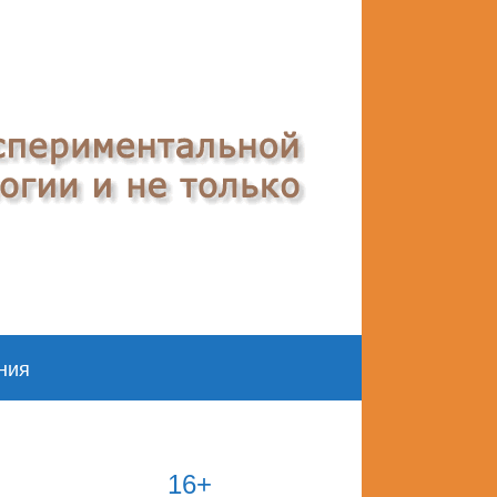
ния
16+