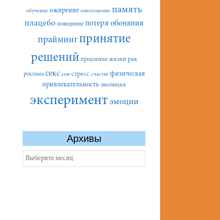
память
ожирение
обучение
омоложение
плацебо
потеря обоняния
поведение
принятие
прайминг
решений
рак
продление жизни
секс
стресс
физическая
реклама
сон
счастье
привлекательность
эволюция
эксперимент
эмоции
Архивы
Архивы