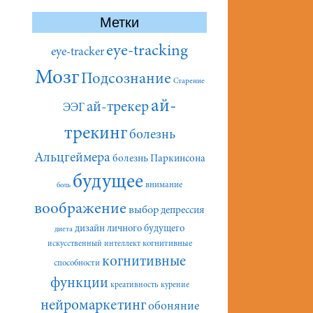
Метки
eye-tracking
eye-tracker
Мозг
Подсознание
Старение
ай-
ай-трекер
ЭЭГ
трекинг
болезнь
Альцгеймера
болезнь Паркинсона
будущее
внимание
боль
воображение
выбор
депрессия
дизайн личного будущего
диета
искусственный интеллект
когнитивные
когнитивные
способности
функции
креативность
курение
нейромаркетинг
обоняние