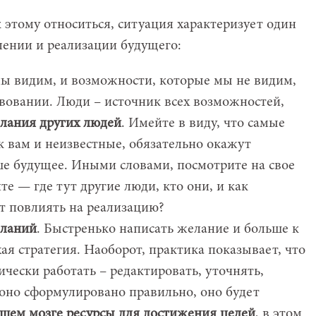
к этому относиться, ситуация характеризует один
ении и реализации будущего:
мы видим, и возможности, которые мы не видим,
твовании. Люди – источник всех возможностей,
елания других людей
. Имейте в виду, что самые
к вам и неизвестные, обязательно окажут
ше будущее. Иными словами, посмотрите на свое
е — где тут другие люди, кто они, и как
т повлиять на реализацию?
еланий
. Быстренько написать желание и больше к
ая стратегия. Наоборот, практика показывает, что
чески работать – редактировать, уточнять,
 оно сформулировано правильно, оно будет
ашем мозге ресурсы для достижения целей
, в этом