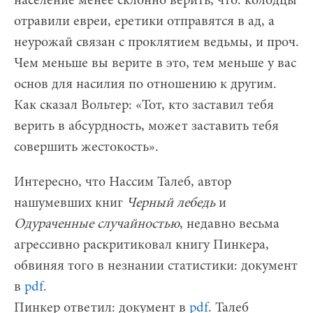
население менее склонно верить, что: колодцы
отравили евреи, еретики отправятся в ад, а
неурожай связан с проклятием ведьмы, и проч.
Чем меньше вы верите в это, тем меньше у вас
основ для насилия по отношению к другим.
Как сказал Вольтер: «Тот, кто заставил тебя
верить в абсурдность, может заставить тебя
совершить жестокость».
Интересно, что Нассим Талеб, автор
нашумевших книг
Черный лебедь
и
Одураченные случайностью
, недавно весьма
агрессивно раскритиковал книгу Пинкера,
обвиняя того в незнании статистики: документ
в
pdf
.
Пинкер ответил: документ в
pdf
. Талеб