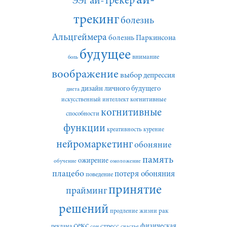
ай-
ай-трекер
ЭЭГ
трекинг
болезнь
Альцгеймера
болезнь Паркинсона
будущее
внимание
боль
воображение
выбор
депрессия
дизайн личного будущего
диета
искусственный интеллект
когнитивные
когнитивные
способности
функции
креативность
курение
нейромаркетинг
обоняние
память
ожирение
обучение
омоложение
плацебо
потеря обоняния
поведение
принятие
прайминг
решений
рак
продление жизни
секс
стресс
физическая
реклама
сон
счастье