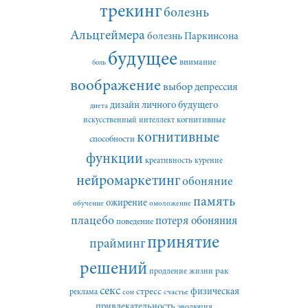
трекинг
болезнь
Альцгеймера
болезнь Паркинсона
будущее
внимание
боль
воображение
выбор
депрессия
дизайн личного будущего
диета
искусственный интеллект
когнитивные
когнитивные
способности
функции
креативность
курение
нейромаркетинг
обоняние
память
ожирение
обучение
омоложение
плацебо
потеря обоняния
поведение
принятие
прайминг
решений
рак
продление жизни
секс
стресс
физическая
реклама
сон
счастье
привлекательность
эволюция