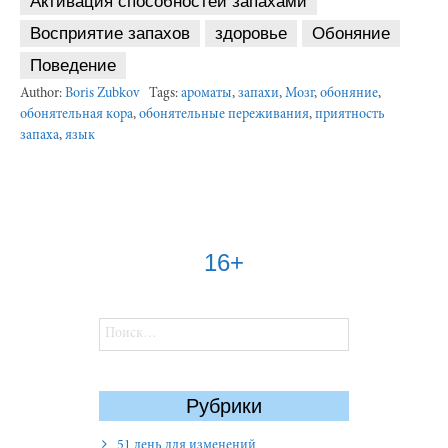
Активация способностей запахами
Восприятие запахов
здоровье
Обоняние
Поведение
Author:
Boris Zubkov
Tags:
ароматы
,
запахи
,
Мозг
,
обоняние
,
обонятельная кора
,
обонятельные переживания
,
приятность
запаха
,
язык
16+
Найти:
Рубрики
51 день для изменений