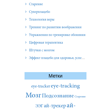
Старение
Суперплацебо
Технология веры
Тренинг по развитию воображения
Упражнения по тренировке обоняния
Цифровая терапевтика
Штучки с мозгом
Эффект плацебо для здоровья, успеха и отношений
Метки
eye-tracking
eye-tracker
Мозг
Подсознание
Старение
ай-
ай-трекер
ЭЭГ