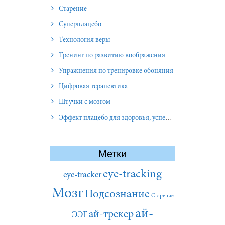
Старение
Суперплацебо
Технология веры
Тренинг по развитию воображения
Упражнения по тренировке обоняния
Цифровая терапевтика
Штучки с мозгом
Эффект плацебо для здоровья, успеха и отношений
Метки
eye-tracking
eye-tracker
Мозг
Подсознание
Старение
ай-
ай-трекер
ЭЭГ