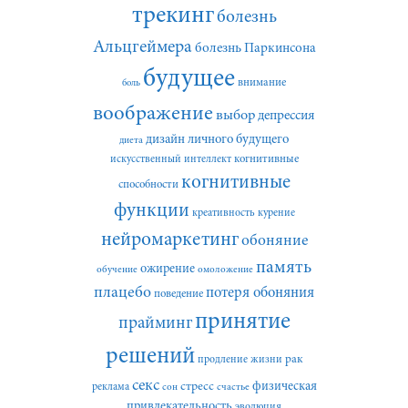
трекинг
болезнь
Альцгеймера
болезнь Паркинсона
будущее
внимание
боль
воображение
выбор
депрессия
дизайн личного будущего
диета
искусственный интеллект
когнитивные
когнитивные
способности
функции
креативность
курение
нейромаркетинг
обоняние
память
ожирение
обучение
омоложение
плацебо
потеря обоняния
поведение
принятие
прайминг
решений
рак
продление жизни
секс
стресс
физическая
реклама
сон
счастье
привлекательность
эволюция