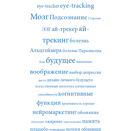
eye-tracking
eye-tracker
Мозг
Подсознание
Старение
ай-
ай-трекер
ЭЭГ
трекинг
болезнь
Альцгеймера
болезнь Паркинсона
будущее
внимание
боль
воображение
выбор
депрессия
дизайн личного будущего
диета
искусственный интеллект
когнитивные
когнитивные
способности
функции
креативность
курение
нейромаркетинг
обоняние
память
ожирение
обучение
омоложение
плацебо
потеря обоняния
поведение