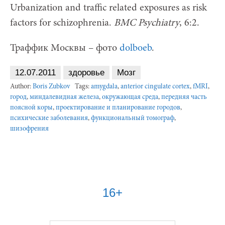
Urbanization and traffic related exposures as risk
factors for schizophrenia.
BMC Psychiatry
, 6:2.
Траффик Москвы – фото
dolboeb
.
12.07.2011
здоровье
Мозг
Author:
Boris Zubkov
Tags:
amygdala
,
anterior cingulate cortex
,
fMRI
,
город
,
миндалевидная железа
,
окружающая среда
,
передняя часть
поясной коры
,
проектирование и планирование городов
,
психические заболевания
,
функциональный томограф
,
шизофрения
16+
Найти: