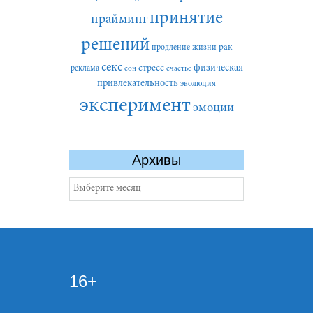
принятие
прайминг
решений
рак
продление жизни
секс
стресс
физическая
реклама
сон
счастье
привлекательность
эволюция
эксперимент
эмоции
Архивы
Архивы
16+