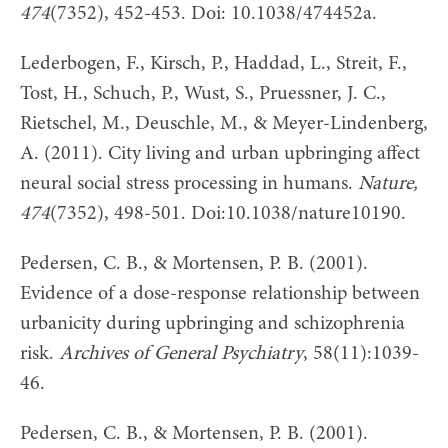
474
(7352), 452-453. Doi: 10.1038/474452a.
Lederbogen, F., Kirsch, P., Haddad, L., Streit, F.,
Tost, H., Schuch, P., Wust, S., Pruessner, J. C.,
Rietschel, M., Deuschle, M., & Meyer-Lindenberg,
A. (2011). City living and urban upbringing affect
neural social stress processing in humans.
Nature,
474
(7352), 498-501. Doi:10.1038/nature10190.
Pedersen, C. B., & Mortensen, P. B. (2001).
Evidence of a dose-response relationship between
urbanicity during upbringing and schizophrenia
risk.
Archives of General Psychiatry
, 58(11):1039-
46.
Pedersen, C. B., & Mortensen, P. B. (2001).